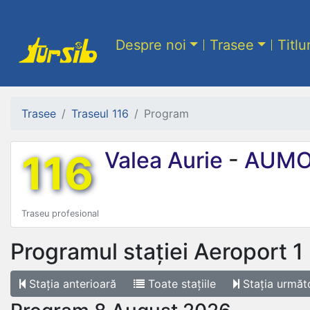
Despre noi
Trasee
Titlu
Trasee
Traseul 116
Program
116
Valea Aurie
-
AUMO
Traseu profesional
Programul stației
Aeroport 1
Stația
anterioară
Toate
stațiile
Stația
următ