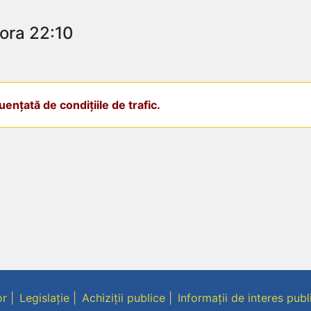
ora 22:10
ențată de condițiile de trafic.
or
Legislație
Achiziții publice
Informații de interes publ