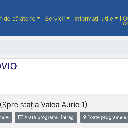
ri de călătorie
Servicii
Informații utile
G
c
VIO
(Spre stația Valea Aurie 1)
oare
Arată programul
întreg
Toate programele