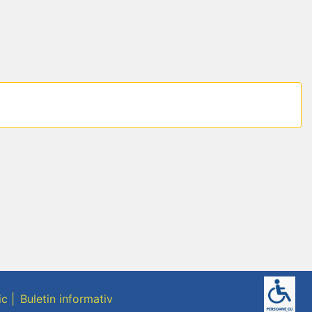
ic
Buletin informativ