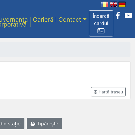
Încarcă
uvernanța
Carieră
Contact
cardul
orporativă
Hartă traseu
din stație
Tipărește