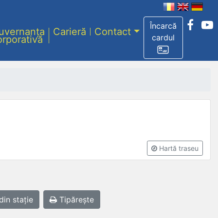
Încarcă
uvernanța
Carieră
Contact
cardul
orporativă
Hartă traseu
din stație
Tipărește