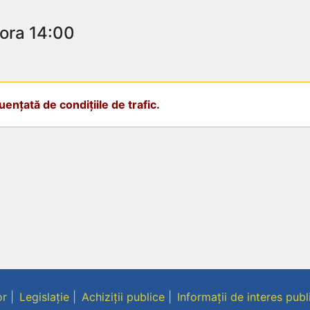
 ora 14:00
ențată de condițiile de trafic.
or
Legislație
Achiziții publice
Informații de interes publ