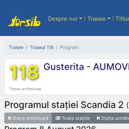
Despre noi
Trasee
Titlu
Trasee
Traseul 118
Program
118
Gusterita
-
AUMOV
Traseu profesional
Programul stației
Scandia 2
Stația
anterioară
Toate
stațiile
Stația
următ