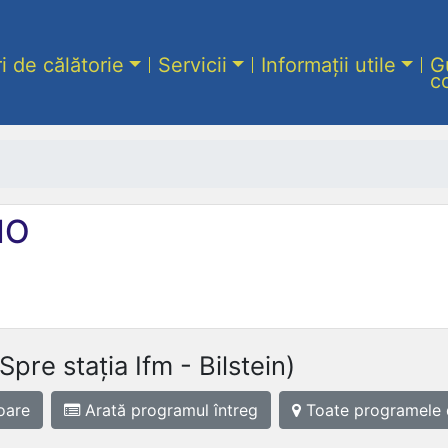
ri de călătorie
Servicii
Informații utile
G
c
IO
(Spre stația Ifm - Bilstein)
oare
Arată programul
întreg
Toate programele