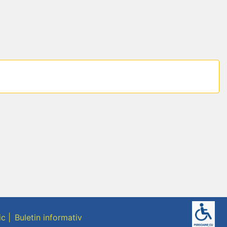
ic
Buletin informativ