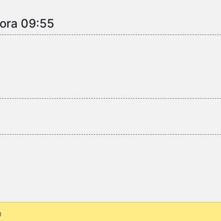
 ora 09:55
O