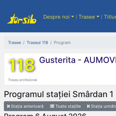
Despre noi
Trasee
Titlu
Trasee
Traseul 118
Program
118
Gusterita
-
AUMOV
Traseu profesional
Programul stației
Smârdan 1
Stația
anterioară
Toate
stațiile
Stația
următ