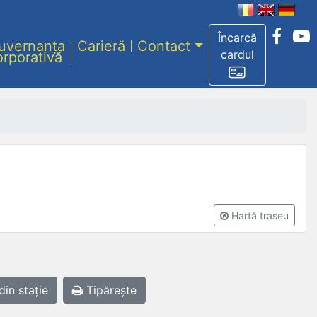
Încarcă
uvernanța
Carieră
Contact
cardul
orporativă
Hartă traseu
din stație
Tipărește