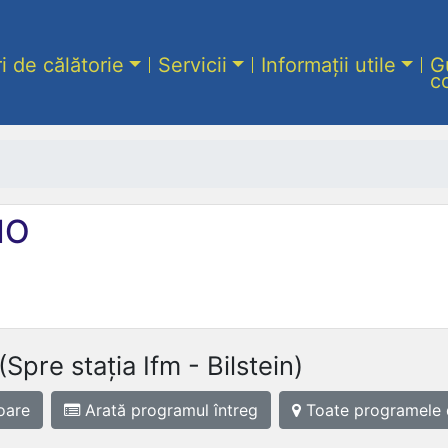
ri de călătorie
Servicii
Informații utile
G
c
IO
(Spre stația Ifm - Bilstein)
oare
Arată programul
întreg
Toate programele