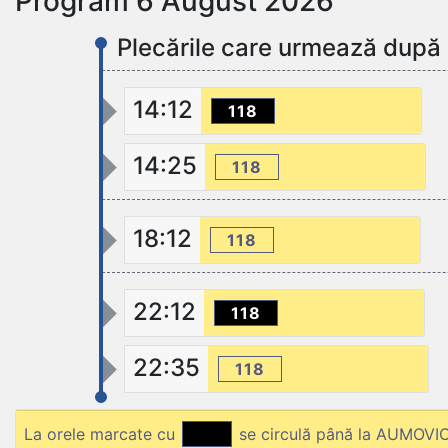
Program 6 August 2026
Plecările care urmează după
14:12
118
14:25
118
18:12
118
22:12
118
22:35
118
La orele marcate cu
se circulă până la AUMOVI