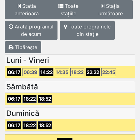
Stația
Toate
Stația
anterioară
stațiile
următoare
Arată programul
Toate programele
de acum
din stație
Tipărește
Luni - Vineri
06:17
06:39
14:22
14:35
18:22
22:22
22:45
Sâmbătă
06:17
18:22
18:52
Duminică
06:17
18:22
18:52