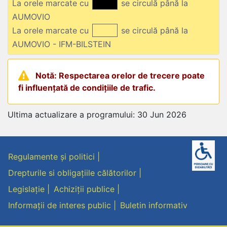
La orele marcate cu
se circulă până la
AUMOVIO
La orele marcate cu
se circulă până la
AUMOVIO - IFM-BILSTEIN
Notă: Respectarea orelor de trecere poate
fi influențată de condițiile de trafic.
Ultima actualizare a programului: 30 Jun 2026
Regulamente și politici
Drepturile si obligațiile călătorilor
Legislație
Achiziții publice
Informații de interes public
Buletin informativ