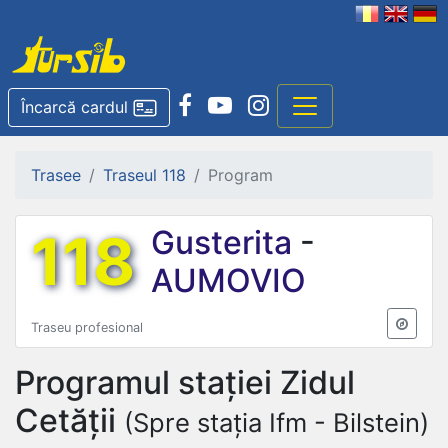
Încarcă cardul
Trasee
Traseul 118
Program
118
Gusterita
-
AUMOVIO
Traseu profesional
Programul stației
Zidul
Cetății
(Spre stația Ifm - Bilstein)