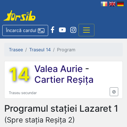
Încarcă cardul
Trasee
Traseul 14
Program
14
Valea Aurie
-
Cartier Reșița
Traseu secundar
Programul stației
Lazaret 1
(Spre stația Reșița 2)