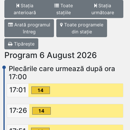
Stația
Toate
Stația
anterioară
stațiile
următoare
Arată programul
Toate programele
întreg
din stație
Tipărește
Program 6 August 2026
Plecările care urmează după ora
17:00
17:01
14
17:26
14