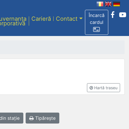
Încarcă
uvernanța
Carieră
Contact
cardul
orporativă
Hartă traseu
din stație
Tipărește