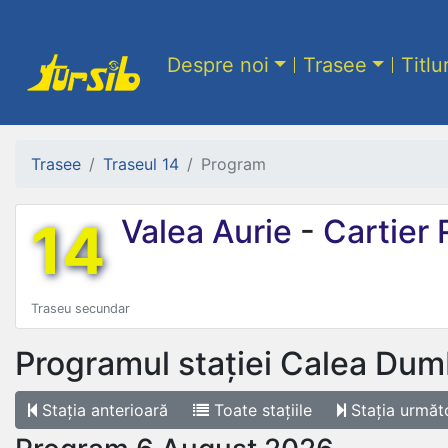
Despre noi
Trasee
Titlu
Trasee
Traseul 14
Program
14
Valea Aurie
-
Cartier 
Traseu secundar
Programul stației
Calea Dumb
Stația
anterioară
Toate
stațiile
Stația
următ