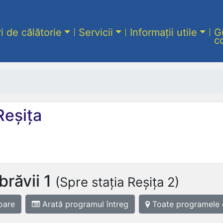
ri de călătorie
Servicii
Informații utile
G
c
Reșița
răvii 1
(Spre stația Reșița 2)
oare
Arată programul
întreg
Toate programele