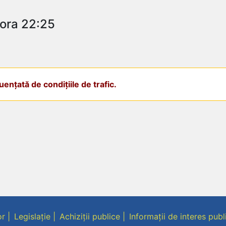
 ora 22:25
ențată de condițiile de trafic.
or
Legislație
Achiziții publice
Informații de interes publ