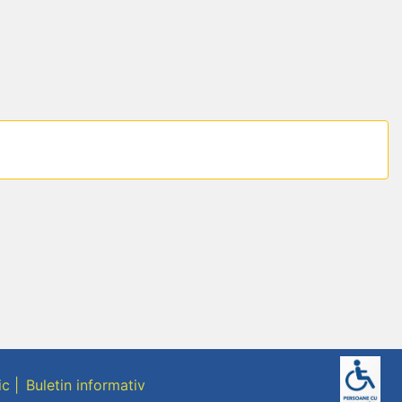
ic
Buletin informativ