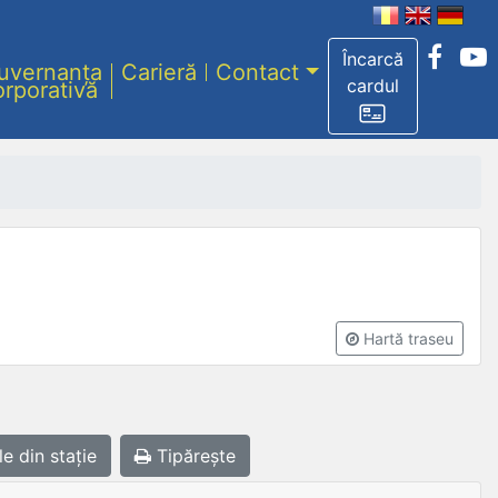
Încarcă
uvernanța
Carieră
Contact
cardul
orporativă
Hartă traseu
le
din stație
Tipărește