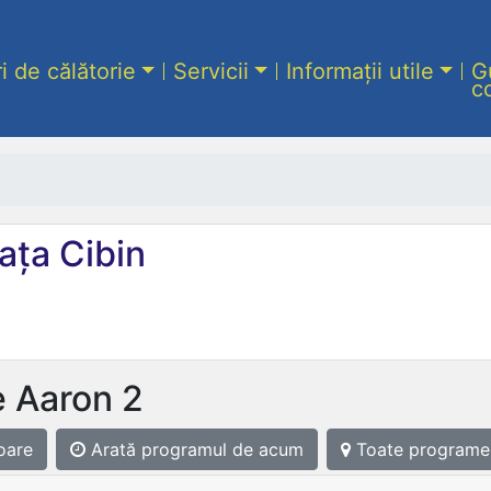
ri de călătorie
Servicii
Informații utile
G
c
ața Cibin
e Aaron 2
oare
Arată programul
de acum
Toate programe