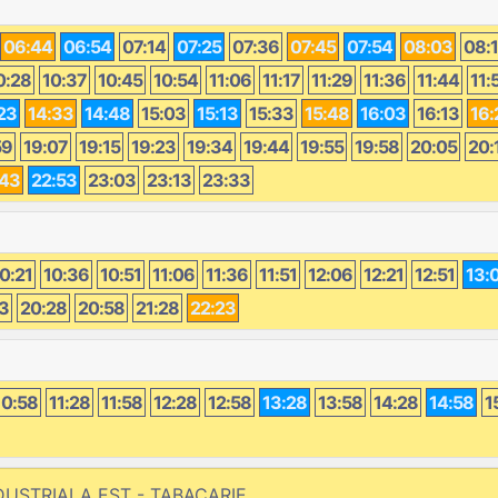
06:44
06:54
07:14
07:25
07:36
07:45
07:54
08:03
08:
0:28
10:37
10:45
10:54
11:06
11:17
11:29
11:36
11:44
11:
23
14:33
14:48
15:03
15:13
15:33
15:48
16:03
16:13
16:
59
19:07
19:15
19:23
19:34
19:44
19:55
19:58
20:05
20:
:43
22:53
23:03
23:13
23:33
0:21
10:36
10:51
11:06
11:36
11:51
12:06
12:21
12:51
13:
3
20:28
20:58
21:28
22:23
10:58
11:28
11:58
12:28
12:58
13:28
13:58
14:28
14:58
1
NDUSTRIALA EST - TABACARIE