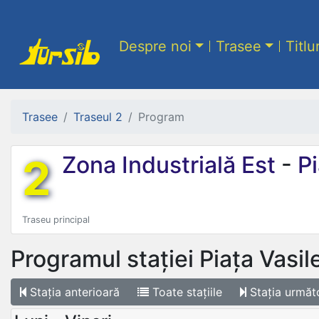
Despre noi
Trasee
Titlu
Trasee
Traseul 2
Program
2
Zona Industrială Est
-
Pi
Traseu principal
Programul stației
Piața Vasil
Stația
anterioară
Toate
stațiile
Stația
următ