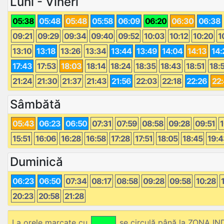
Luni - Vineri
05:38
05:48
05:48
05:58
06:09
06:20
06:30
06:38
09:21
09:29
09:34
09:40
09:52
10:03
10:12
10:20
1
13:10
13:18
13:26
13:34
13:44
13:49
14:04
14:13
14:
17:43
17:53
18:03
18:14
18:24
18:35
18:43
18:51
18:
21:24
21:30
21:37
21:43
21:56
22:03
22:18
22:26
22
Sâmbătă
05:43
06:23
06:50
07:31
07:59
08:58
09:28
09:51
1
15:51
16:06
16:28
16:58
17:28
17:51
18:05
18:45
19:4
Duminică
06:23
06:50
07:34
08:17
08:58
09:28
09:58
10:28
20:23
20:58
21:28
La orele marcate cu
se circulă până la ZONA I