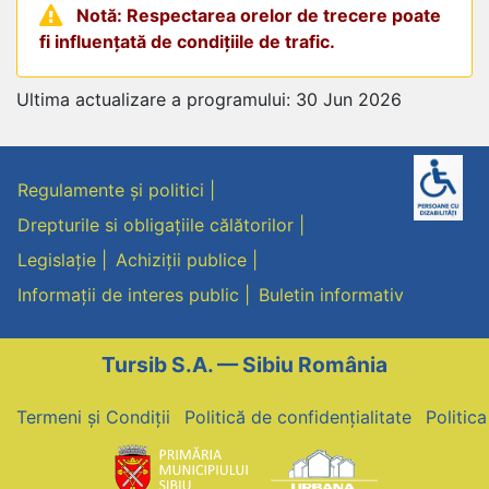
Notă: Respectarea orelor de trecere poate
fi influențată de condițiile de trafic.
Ultima actualizare a programului: 30 Jun 2026
Regulamente și politici
Drepturile si obligațiile călătorilor
Legislație
Achiziții publice
Informații de interes public
Buletin informativ
Tursib S.A. — Sibiu România
Termeni și Condiții
Politică de confidențialitate
Politic