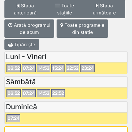
Stația
Toate
Stația
anterioară
stațiile
următoare
Arată programul
Toate programele
de acum
din stație
Tipărește
Luni - Vineri
06:52
07:24
14:52
15:24
22:52
23:24
Sâmbătă
06:52
07:24
14:52
22:52
Duminică
07:24