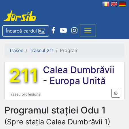
Încarcă cardul
Trasee
Traseul 211
Program
211
Calea Dumbrăvii
-
Europa Unită
Traseu profesional
Programul stației
Odu 1
(Spre stația Calea Dumbrăvii 1)