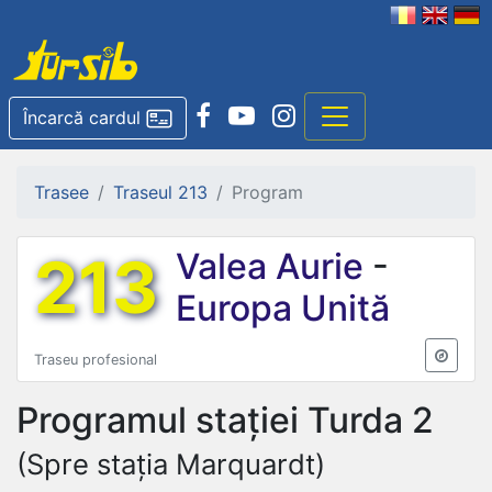
Încarcă cardul
Trasee
Traseul 213
Program
213
Valea Aurie
-
Europa Unită
Traseu profesional
Programul stației
Turda 2
(Spre stația Marquardt)