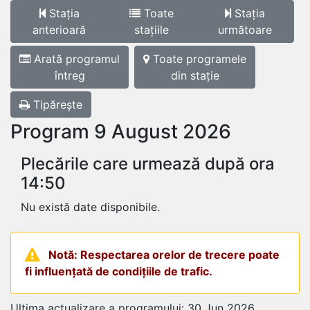
Stația
Toate
Stația
anterioară
stațiile
următoare
Arată programul
Toate programele
întreg
din stație
Tipărește
Program 9 August 2026
Plecările care urmează după ora
14:50
Nu există date disponibile.
Notă: Respectarea orelor de trecere poate
fi influențată de condițiile de trafic.
Ultima actualizare a programului: 30 Jun 2026