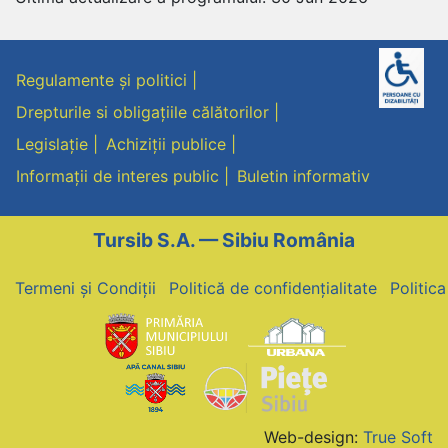
Regulamente și politici
Drepturile si obligațiile călătorilor
Legislație
Achiziții publice
Informații de interes public
Buletin informativ
Tursib S.A. — Sibiu România
Termeni și Condiții
Politică de confidențialitate
Politic
Web-design:
True Soft