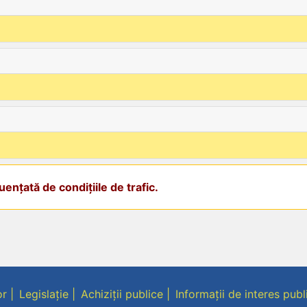
ențată de condițiile de trafic.
or
Legislație
Achiziții publice
Informații de interes publ