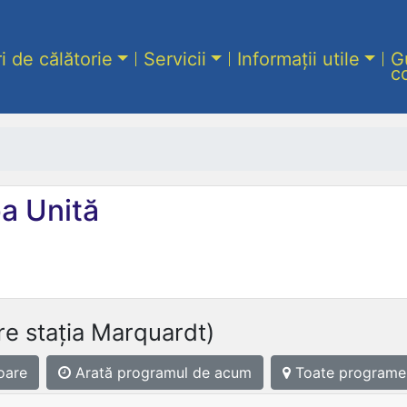
ri de călătorie
Servicii
Informații utile
G
c
a Unită
re stația Marquardt)
oare
Arată programul
de acum
Toate programe