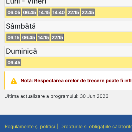
Luni - Vineri
06:05
06:45
14:15
14:40
22:15
22:45
Sâmbătă
06:15
06:45
14:15
22:15
Duminică
06:45
Notă: Respectarea orelor de trecere poate fi influ
Ultima actualizare a programului: 30 Jun 2026
Regulamente și politici
Drepturile si obligațiile călătoril