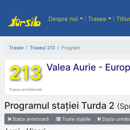
Despre noi
Trasee
Titlu
Trasee
Traseul 213
Program
213
Valea Aurie
-
Europ
Traseu profesional
Programul stației
Turda 2
(Sp
Stația
anterioară
Toate
stațiile
Stația
următ