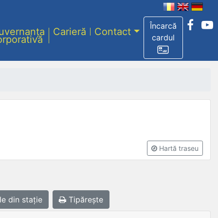
Încarcă
uvernanța
Carieră
Contact
cardul
orporativă
Hartă traseu
le
din stație
Tipărește