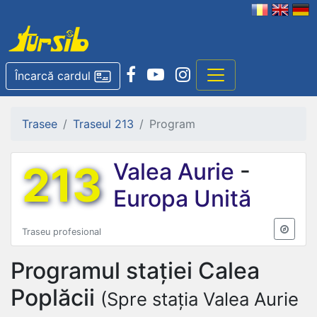
Încarcă cardul
Trasee
Traseul 213
Program
213
Valea Aurie
-
Europa Unită
Traseu profesional
Programul stației
Calea
Poplăcii
(Spre stația Valea Aurie