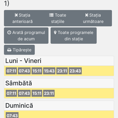
1)
Stația
Toate
Stația
anterioară
stațiile
următoare
Arată programul
Toate programele
de acum
din stație
Tipărește
Luni - Vineri
07:11
07:43
15:11
15:43
23:11
23:43
Sâmbătă
07:11
07:43
15:11
23:11
Duminică
07:43