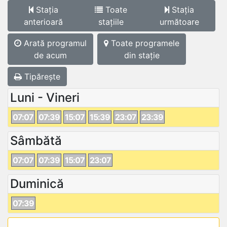
Stația
Toate
Stația
anterioară
stațiile
următoare
Arată programul
Toate programele
de acum
din stație
Tipărește
Luni - Vineri
07:07
07:39
15:07
15:39
23:07
23:39
Sâmbătă
07:07
07:39
15:07
23:07
Duminică
07:39