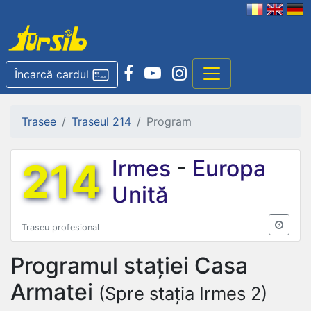
Încarcă cardul
Trasee
Traseul 214
Program
214
Irmes
-
Europa
Unită
Traseu profesional
Programul stației
Casa
Armatei
(Spre stația Irmes 2)