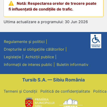
Notă: Respectarea orelor de trecere poate
fi influențată de condițiile de trafic.
Ultima actualizare a programului: 30 Jun 2026
Regulamente și politici
Drepturile si obligațiile călătorilor
Legislație
Achiziții publice
Informații de interes public
Buletin informativ
Tursib S.A. — Sibiu România
Termeni și Condiții
Politică de confidențialitate
Politic