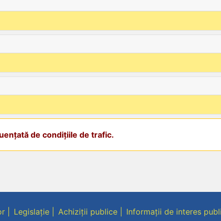
ențată de condițiile de trafic.
or
Legislație
Achiziții publice
Informații de interes publ