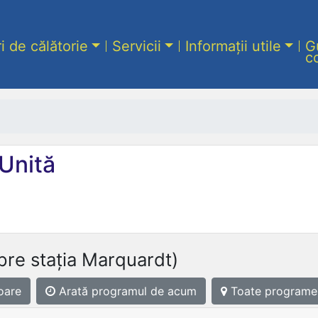
ri de călătorie
Servicii
Informații utile
G
c
Unită
pre stația Marquardt)
oare
Arată programul
de acum
Toate programe