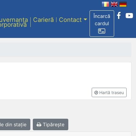
Încarcă
uvernanța
Carieră
Contact
cardul
orporativă
Hartă traseu
le
din stație
Tipărește