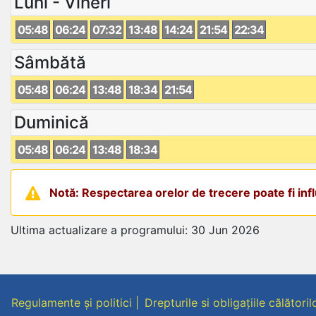
Luni - Vineri
05:48
06:24
07:32
13:48
14:24
21:54
22:34
Sâmbătă
05:48
06:24
13:48
18:34
21:54
Duminică
05:48
06:24
13:48
18:34
Notă: Respectarea orelor de trecere poate fi influ
Ultima actualizare a programului: 30 Jun 2026
Regulamente și politici
Drepturile si obligațiile călătoril