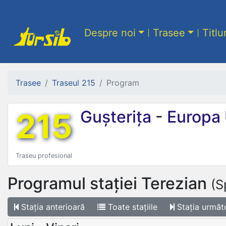
Despre noi
Trasee
Titlu
Trasee
Traseul 215
Program
215
Gușterița
-
Europa 
Traseu profesional
Programul stației
Terezian
(S
Stația
anterioară
Toate
stațiile
Stația
următ