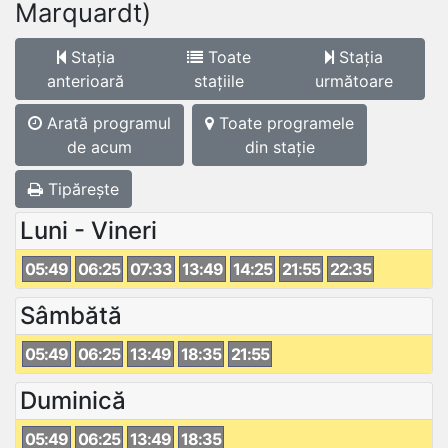
Marquardt)
Stația
Toate
Stația
anterioară
stațiile
următoare
Arată programul
Toate programele
de acum
din stație
Tipărește
Luni - Vineri
05:49
06:25
07:33
13:49
14:25
21:55
22:35
Sâmbătă
05:49
06:25
13:49
18:35
21:55
Duminică
05:49
06:25
13:49
18:35