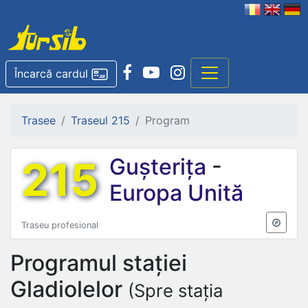
Încarcă cardul
Trasee
Traseul 215
Program
215
Gușterița
-
Europa Unită
Traseu profesional
Programul stației
Gladiolelor
(Spre stația