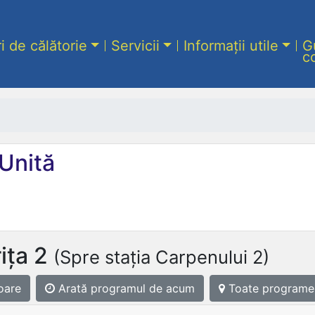
ri de călătorie
Servicii
Informații utile
G
c
Unită
ița 2
(Spre stația Carpenului 2)
oare
Arată programul
de acum
Toate programe