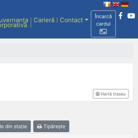
Încarcă
uvernanța
Carieră
Contact
cardul
orporativă
Hartă traseu
le
din stație
Tipărește