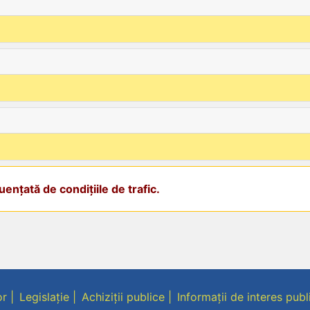
ențată de condițiile de trafic.
or
Legislație
Achiziții publice
Informații de interes publ