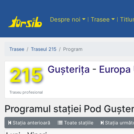
Despre noi
Trasee
Titlu
Trasee
Traseul 215
Program
215
Gușterița
-
Europa 
Traseu profesional
Programul stației
Pod Gușter
Stația
anterioară
Toate
stațiile
Stația
următ