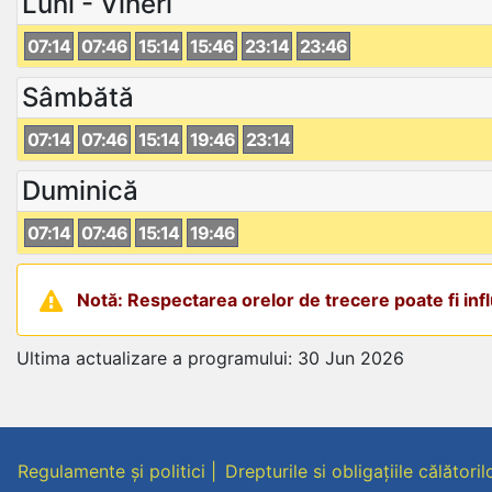
Luni - Vineri
07:14
07:46
15:14
15:46
23:14
23:46
Sâmbătă
07:14
07:46
15:14
19:46
23:14
Duminică
07:14
07:46
15:14
19:46
Notă: Respectarea orelor de trecere poate fi influ
Ultima actualizare a programului: 30 Jun 2026
Regulamente și politici
Drepturile si obligațiile călătoril