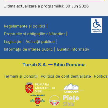
Ultima actualizare a programului: 30 Jun 2026
Regulamente și politici
Drepturile si obligațiile călătorilor
Legislație
Achiziții publice
Informații de interes public
Buletin informativ
Tursib S.A. — Sibiu România
Termeni și Condiții
Politică de confidențialitate
Politic