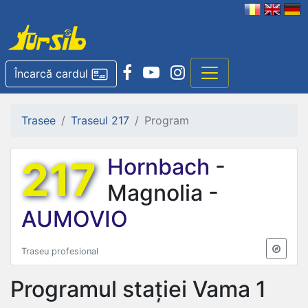
Încarcă cardul
Trasee
Traseul 217
Program
217
Hornbach
-
Magnolia -
AUMOVIO
Traseu profesional
Programul stației
Vama 1