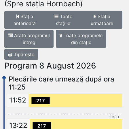
(Spre stația Hornbach)
Stația
Toate
Stația
anterioară
stațiile
următoare
Arată programul
Toate programele
întreg
din stație
Tipărește
Program 8 August 2026
Plecările care urmează după ora
11:25
11:52
217
13:00
13:22
217