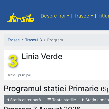
Despre noi
Trasee
Titlu
Trasee
Traseul 3
Program
3
Linia Verde
Traseu principal
Programul stației
Primarie
(S
Stația
anterioară
Toate
stațiile
Stația
următ