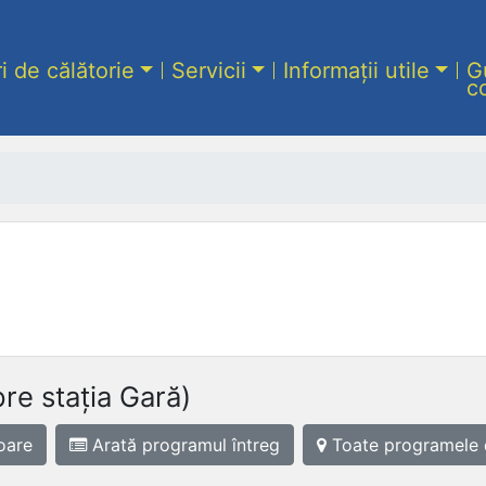
ri de călătorie
Servicii
Informații utile
G
c
pre stația Gară)
oare
Arată programul
întreg
Toate programele