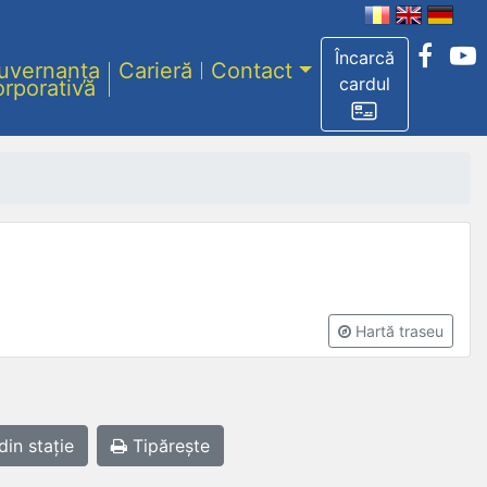
Încarcă
uvernanța
Carieră
Contact
cardul
orporativă
Hartă traseu
din stație
Tipărește