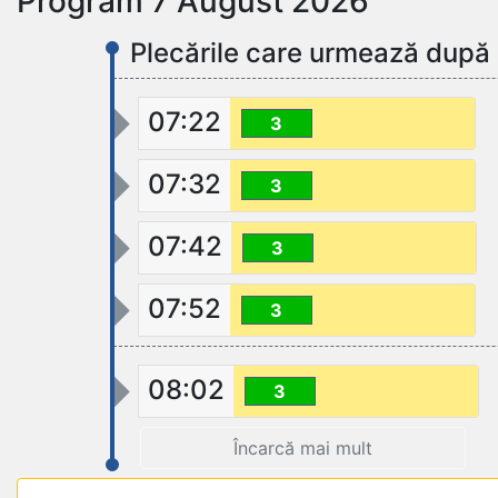
Program 7 August 2026
Plecările care urmează după
07:22
3
07:32
3
07:42
3
07:52
3
08:02
3
Încarcă mai mult