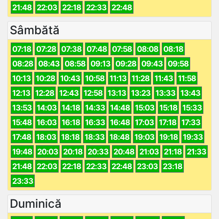
21:48
22:03
22:18
22:33
22:48
Sâmbătă
07:18
07:28
07:38
07:48
07:58
08:08
08:18
08:28
08:43
08:58
09:13
09:28
09:43
09:58
10:13
10:28
10:43
10:58
11:13
11:28
11:43
11:58
12:13
12:28
12:43
12:58
13:13
13:23
13:33
13:43
13:53
14:03
14:18
14:33
14:48
15:03
15:18
15:33
15:48
16:03
16:18
16:33
16:48
17:03
17:18
17:33
17:48
18:03
18:18
18:33
18:48
19:03
19:18
19:33
19:48
20:03
20:18
20:33
20:48
21:03
21:18
21:33
21:48
22:03
22:18
22:33
22:48
23:03
23:18
23:33
Duminică