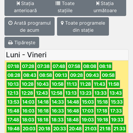
Stația
Toate
Stația
anterioară
stațiile
următoare
Arată programul
Toate programele
de acum
din stație
Tipărește
Luni - Vineri
07:18
07:28
07:38
07:48
07:58
08:08
08:18
08:28
08:43
08:58
09:13
09:28
09:43
09:58
10:13
10:28
10:43
10:58
11:13
11:28
11:43
11:58
12:13
12:28
12:43
12:58
13:13
13:23
13:33
13:43
13:53
14:03
14:18
14:33
14:48
15:03
15:18
15:33
15:48
16:03
16:18
16:33
16:48
17:03
17:18
17:33
17:48
18:03
18:18
18:33
18:48
19:03
19:18
19:33
19:48
20:03
20:18
20:33
20:48
21:03
21:18
21:33