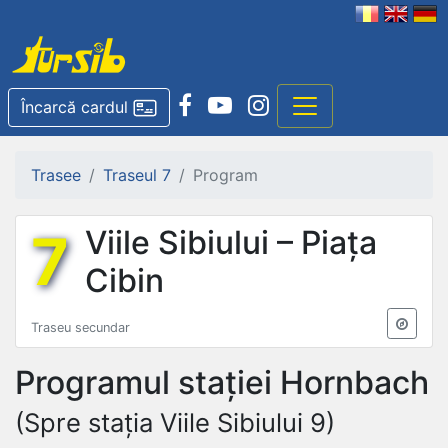
Încarcă cardul
Trasee
Traseul 7
Program
7
Viile Sibiului – Piața
Cibin
Traseu secundar
Programul stației
Hornbach
(Spre stația Viile Sibiului 9)