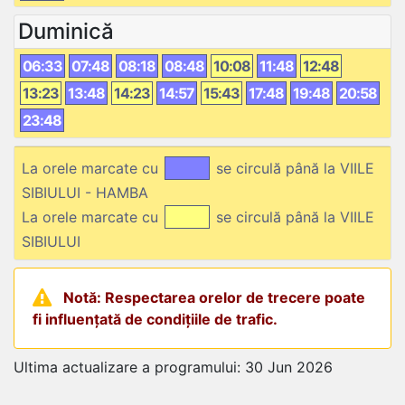
Duminică
06:33
07:48
08:18
08:48
10:08
11:48
12:48
13:23
13:48
14:23
14:57
15:43
17:48
19:48
20:58
23:48
La orele marcate cu
se circulă până la VIILE
SIBIULUI - HAMBA
La orele marcate cu
se circulă până la VIILE
SIBIULUI
Notă: Respectarea orelor de trecere poate
fi influențată de condițiile de trafic.
Ultima actualizare a programului: 30 Jun 2026