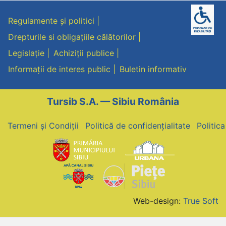
Regulamente și politici
Drepturile si obligațiile călătorilor
Legislație
Achiziții publice
Informații de interes public
Buletin informativ
Tursib S.A. — Sibiu România
Termeni și Condiții
Politică de confidențialitate
Politic
Web-design:
True Soft