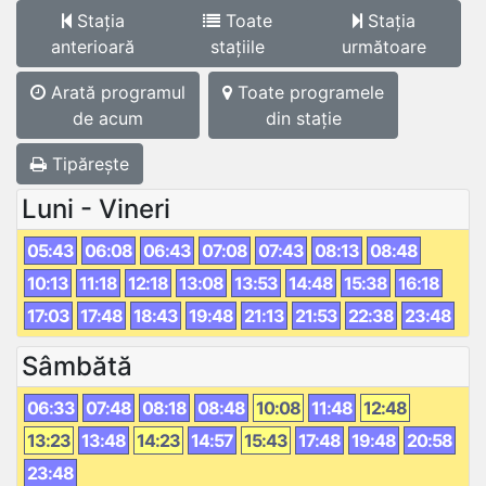
Stația
Toate
Stația
anterioară
stațiile
următoare
Arată programul
Toate programele
de acum
din stație
Tipărește
Luni - Vineri
05:43
06:08
06:43
07:08
07:43
08:13
08:48
10:13
11:18
12:18
13:08
13:53
14:48
15:38
16:18
17:03
17:48
18:43
19:48
21:13
21:53
22:38
23:48
Sâmbătă
06:33
07:48
08:18
08:48
10:08
11:48
12:48
13:23
13:48
14:23
14:57
15:43
17:48
19:48
20:58
23:48