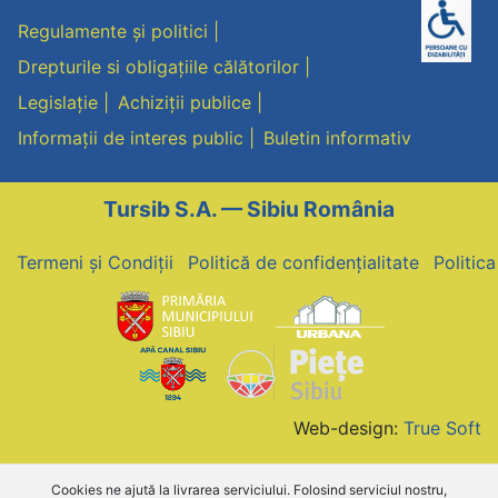
Regulamente și politici
Drepturile si obligațiile călătorilor
Legislație
Achiziții publice
Informații de interes public
Buletin informativ
Tursib S.A. — Sibiu România
Termeni și Condiții
Politică de confidențialitate
Politic
Web-design:
True Soft
Cookies ne ajută la livrarea serviciului. Folosind serviciul nostru,