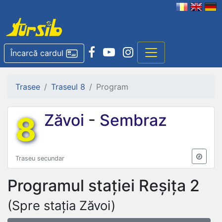
Încarcă cardul
Trasee
Traseul 8
Program
8
Zăvoi
-
Sembraz
Traseu secundar
Programul stației
Reșița 2
(Spre stația Zăvoi)