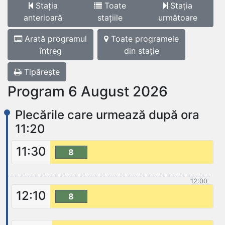
Stația
Toate
Stația
anterioară
stațiile
următoare
Arată programul
Toate programele
întreg
din stație
Tipărește
Program 6 August 2026
Plecările care urmează după ora
11:20
11:30
8
12:00
12:10
8