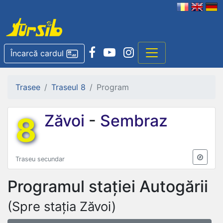
Încarcă cardul
Trasee
Traseul 8
Program
8
Zăvoi
-
Sembraz
Traseu secundar
Programul stației
Autogării
(Spre stația Zăvoi)