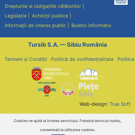
Drepturile si obligațiile călătorilor
Legislație
Achiziții publice
Informații de interes public
Buletin informativ
Tursib S.A. — Sibiu România
Termeni și Condiții
Politică de confidențialitate
Politic
Web-design:
True Soft
Cookies ne ajută la livrarea serviciului. Folosind serviciul nostru,
consemnati la utilizarea cookies.