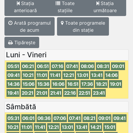
Stația
Toate
Stația
anterioară
stațiile
următoare
Arată programul
Toate programele
de acum
din stație
Tipărește
Luni - Vineri
05:51
06:21
06:51
07:16
07:41
08:06
08:31
09:01
09:41
10:21
11:01
11:41
12:21
13:01
13:41
14:06
14:36
15:06
15:36
16:06
16:51
17:36
18:21
19:01
19:41
20:21
21:01
21:41
22:16
22:51
23:41
Sâmbătă
05:31
06:01
06:36
07:06
07:41
08:21
09:01
09:41
10:21
11:01
11:41
12:21
13:01
13:41
14:21
15:01