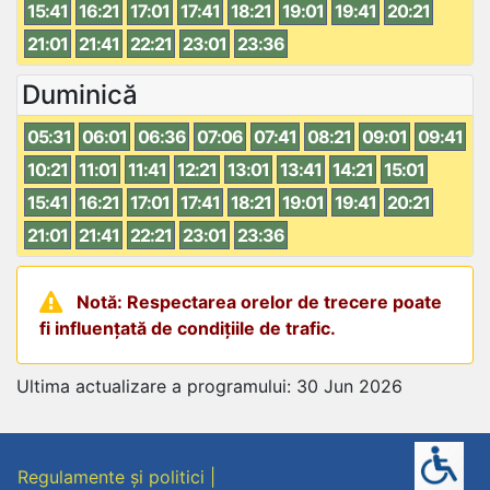
15:41
16:21
17:01
17:41
18:21
19:01
19:41
20:21
21:01
21:41
22:21
23:01
23:36
Duminică
05:31
06:01
06:36
07:06
07:41
08:21
09:01
09:41
10:21
11:01
11:41
12:21
13:01
13:41
14:21
15:01
15:41
16:21
17:01
17:41
18:21
19:01
19:41
20:21
21:01
21:41
22:21
23:01
23:36
Notă: Respectarea orelor de trecere poate
fi influențată de condițiile de trafic.
Ultima actualizare a programului: 30 Jun 2026
Regulamente și politici