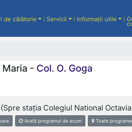
ri de călătorie
Servicii
Informații utile
G
c
 Maria -
Col. O. Goga
(Spre stația Colegiul National Octavi
oare
Arată programul
de acum
Toate programe