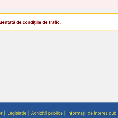
ențată de condițiile de trafic.
or
Legislație
Achiziții publice
Informații de interes publ