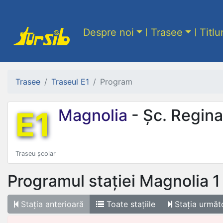
Despre noi
Trasee
Titlu
Trasee
Traseul E1
Program
E1
Magnolia
- Șc. Regina
Traseu școlar
Programul stației
Magnolia 1
Stația
anterioară
Toate
stațiile
Stația
următ