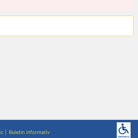
ic
Buletin informativ