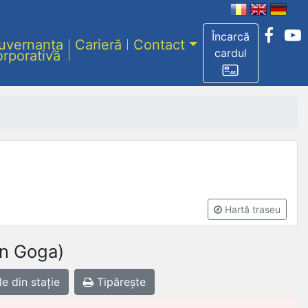
Încarcă
uvernanța
Carieră
Contact
cardul
orporativă
Hartă traseu
an Goga)
le
din stație
Tipărește