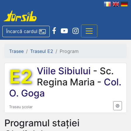
Încarcă cardul
Trasee
Traseul E2
Program
E2
Viile Sibiului
- Sc.
Regina Maria -
Col.
O. Goga
Traseu școlar
Programul stației