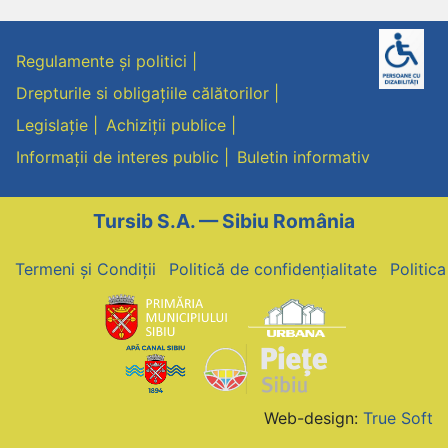
Regulamente și politici
Drepturile si obligațiile călătorilor
Legislație
Achiziții publice
Informații de interes public
Buletin informativ
Tursib S.A. — Sibiu România
Termeni și Condiții
Politică de confidențialitate
Politic
Web-design:
True Soft