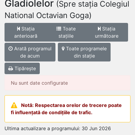
Gladiolelor
(Spre stația Colegiul
National Octavian Goga)
Stația
Toate
Stația
anterioară
stațiile
următoare
Arată programul
Toate programele
de acum
din stație
Tipărește
Nu sunt date configurate
Notă: Respectarea orelor de trecere poate
fi influențată de condițiile de trafic.
Ultima actualizare a programului: 30 Jun 2026