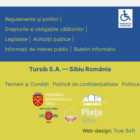
Regulamente și politici
Drepturile si obligațiile călătorilor
Legislație
Achiziții publice
Informații de interes public
Buletin informativ
Tursib S.A. — Sibiu România
Termeni și Condiții
Politică de confidențialitate
Politic
Web-design:
True Soft