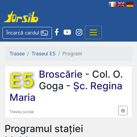
Încarcă cardul
Trasee
Traseul E5
Program
E5
Broscărie
- Col. O.
Goga -
Șc. Regina
Maria
Traseu școlar
Programul stației