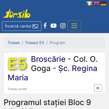
Încarcă cardul
Trasee
Traseul E5
Program
E5
Broscărie
- Col. O.
Goga -
Șc. Regina
Maria
Traseu școlar
Programul stației
Bloc 9