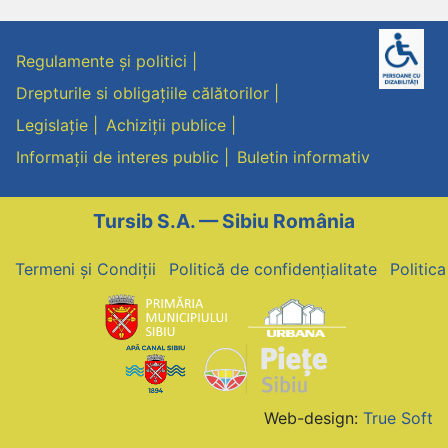
Regulamente și politici
Drepturile si obligațiile călătorilor
Legislație
Achiziții publice
Informații de interes public
Buletin informativ
Tursib S.A. — Sibiu România
Termeni și Condiții
Politică de confidențialitate
Politic
Web-design:
True Soft