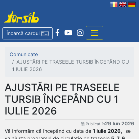
Încarcă cardul
Comunicate
AJUSTĂRI PE TRASEELE TURSIB ÎNCEPÂND CU
1 IULIE 2026
AJUSTĂRI PE TRASEELE
TURSIB ÎNCEPÂND CU 1
IULIE 2026
29 Iun 2026
Publicat în
Vă informăm că începând cu data de
1 iulie 2026,
se
va ajusta programul de circulație pe traseele
5, 7, 9,