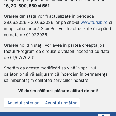
16, 20, 500, 550 și 561.
Orarele din stații vor fi actualizate în perioada
29.06.2026 - 30.06.2026 iar pe site-ul
www.tursib.ro
și
în aplicația mobilă SibiuBus vor fi actualizate începând
cu data de 01.07.2026.
Orarele noi din stații vor avea în partea dreaptă jos
textul “Program de circulație valabil începând cu data
de 01/07/2026”.
Sperăm ca aceste modificări să vină în sprijinul
călătorilor și vă asigurăm că încercăm în permanență
să îmbunătățim calitatea serviciilor noastre.
Vă dorim călătorii plăcute alături de noi!
Navigare
Anunțul
Anunțul
Anunțul anterior
Anunțul următor
anterior
următor
în