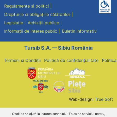
articole
Regulamente și politici
Drepturile si obligațiile călătorilor
Legislație
Achiziții publice
Informații de interes public
Buletin informativ
Tursib S.A. — Sibiu România
Termeni și Condiții
Politică de confidențialitate
Politic
Web-design:
True Soft
Cookies ne ajută la livrarea serviciului. Folosind serviciul nostru,