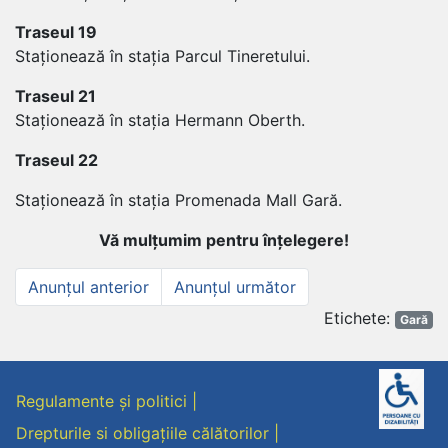
Traseul 19
Staționează în stația Parcul Tineretului.
Traseul 21
Staționează în stația Hermann Oberth.
Traseul 22
Staționează în stația Promenada Mall Gară.
Vă mulțumim pentru înțelegere!
Navigare
Anunțul
Anunțul
Anunțul anterior
Anunțul următor
anterior
următor
în
Et
Etichete:
Gară
articole
Regulamente și politici
Drepturile si obligațiile călătorilor