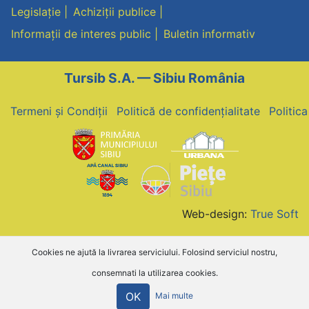
Legislație
Achiziții publice
Informații de interes public
Buletin informativ
Tursib S.A. — Sibiu România
Termeni și Condiții
Politică de confidențialitate
Politic
Web-design:
True Soft
Cookies ne ajută la livrarea serviciului. Folosind serviciul nostru,
consemnati la utilizarea cookies.
OK
Mai multe