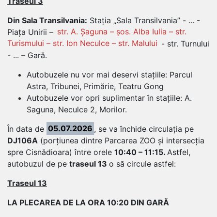
Traseul 3
Din Sala Transilvania:
Stația „Sala Transilvania” - ... -
Piața Unirii –
str. A. Șaguna – șos. Alba Iulia – str.
Turismului – str. Ion Neculce – str. Malului
- str. Turnului
- ... – Gară.
Autobuzele nu vor mai deservi stațiile: Parcul
Astra, Tribunei, Primărie, Teatru Gong
Autobuzele vor opri suplimentar în stațiile: A.
Saguna, Neculce 2, Morilor.
În data de
05.07.2026
, se va închide circulația pe
DJ106A
(porțiunea dintre Parcarea ZOO și intersecția
spre Cisnădioara) între orele
10:40 – 11:15.
Astfel,
autobuzul de pe
traseul 13
o să circule astfel:
Traseul 13
LA PLECAREA DE LA ORA 10:20 DIN GARĂ