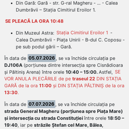
Din Gară: Gară - str. G-ral Magheru - ... - Calea
Dumbrăvii – Stația Cimitirul Eroilor 1.
SE PLEACĂ LA ORA 10:48
Din Muzeul Astra:
Stația Cimitirul Eroilor 1
-
Calea Dumbrăvii - Piața Unirii - B-dul C. Coposu -
pe sub podul gării – Gară.
În data de
05.07.2026
, se va închide circulația pe
DJ106A
(porțiunea dintre intersecția spre Cisnădioara
și Păltiniș Arena) între orele
10:40 – 15:00.
Astfel,
SE
VOR ANULA PLECĂRILE de pe
traseul 22
DIN STAȚIA
GARĂ de la ora
11:00
și DIN STAȚIA PĂLTINIȘ de la ora
13:30
.
În data de
07.07.2026
, se va închide circulația pe
strada General Magheru (porțiunea spre Piața Mare)
și intersecția cu strada Constituției
între orele
18:50 –
19:40
, iar pe
străzile Ștefan cel Mare, Bâlea,