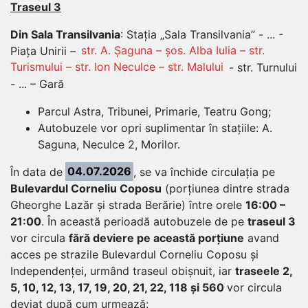
Traseul 3
Din Sala Transilvania
: Stația „Sala Transilvania” - ... -
Piața Unirii –
str. A. Șaguna – șos. Alba Iulia – str.
Turismului – str. Ion Neculce – str. Malului
- str. Turnului
- ... – Gară
Parcul Astra, Tribunei, Primarie, Teatru Gong;
Autobuzele vor opri suplimentar în stațiile: A.
Saguna, Neculce 2, Morilor.
În data de
04.07.2026
, se va închide circulația pe
Bulevardul Corneliu Coposu
(porțiunea dintre strada
Gheorghe Lazăr și strada Berărie) între orele
16:00 –
21:00
. În această perioadă autobuzele de pe
traseul 3
vor circula
fără deviere pe această porțiune
avand
acces pe strazile Bulevardul Corneliu Coposu și
Independenței, urmând traseul obișnuit, iar
traseele 2,
5, 10, 12, 13, 17, 19, 20, 21, 22, 118 și 560
vor circula
deviat după cum urmează: