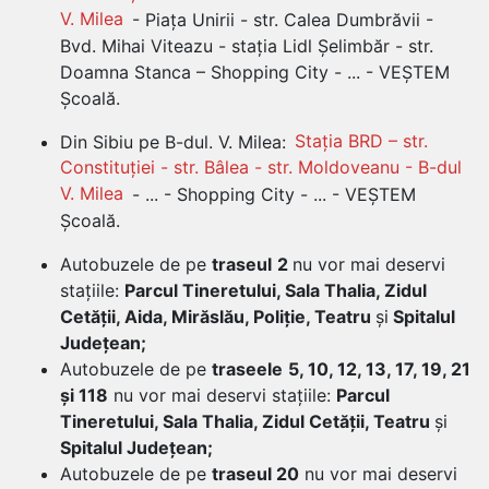
V. Milea
- Piața Unirii - str. Calea Dumbrăvii -
Bvd. Mihai Viteazu - stația Lidl Șelimbăr - str.
Doamna Stanca – Shopping City - ... - VEȘTEM
Școală.
Din Sibiu pe B-dul. V. Milea:
Stația BRD – str.
Constituției - str. Bâlea - str. Moldoveanu - B-dul
V. Milea
- ... - Shopping City - ... - VEȘTEM
Școală.
Autobuzele de pe
trase
ul
2
nu vor mai deservi
stațiile:
Parcul Tineretului, Sala Thalia, Zidul
Cetății, Aida, Mirăslău, Poliție, Teatru
și
Spitalul
Județean;
Autobuzele de pe
traseele
5, 10, 12, 13, 17, 19, 21
și 118
nu vor mai deservi stațiile:
Parcul
Tineretului, Sala Thalia, Zidul Cetății, Teatru
și
Spitalul Județean;
Autobuzele de pe
traseul 20
nu vor mai deservi