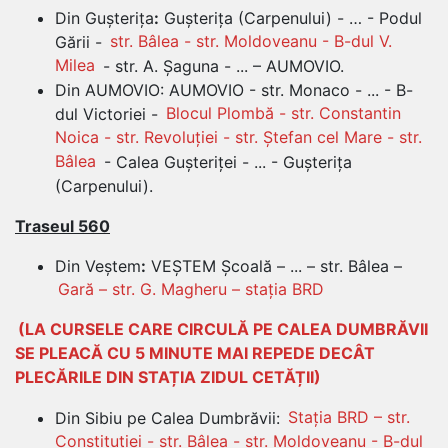
Din Gușterița
:
Gușterița (Carpenului) - … - Podul
Gării -
str. Bâlea - str. Moldoveanu - B-dul V.
Milea
- str. A. Șaguna - ... – AUMOVIO.
Din AUMOVIO: AUMOVIO - str. Monaco - ... - B-
dul Victoriei -
Blocul Plombă - str. Constantin
Noica - str. Revoluției - str. Ștefan cel Mare - str.
Bâlea
- Calea Gușteriței - ... - Gușterița
(Carpenului).
Traseul 560
Din Veștem
:
VEȘTEM Școală – ... – str. Bâlea –
Gară – str. G. Magheru – stația BRD
(LA CURSELE CARE CIRCULĂ PE CALEA DUMBRĂVII
SE PLEACĂ CU 5 MINUTE MAI REPEDE DECÂT
PLECĂRILE DIN STAȚIA ZIDUL CETĂȚII)
Din Sibiu pe Calea Dumbrăvii:
Stația BRD – str.
Constituției - str. Bâlea - str. Moldoveanu - B-dul