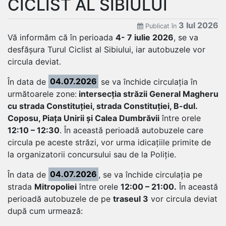
CICLIST AL SIBIULUI
3 Iul 2026
Publicat în
Vă informăm că în perioada
4- 7 iulie 2026
, se va
desfășura Turul Ciclist al Sibiului, iar autobuzele vor
circula deviat.
În data de
04.07.2026
se va închide circulația în
următoarele zone:
intersecția străzii General Magheru
cu strada Constituției, strada Constituției, B-dul.
Coposu, Piața Unirii și Calea Dumbrăvii
între orele
12:10 – 12:30
. În această perioadă autobuzele care
circula pe aceste străzi, vor urma idicațiile primite de
la organizatorii concursului sau de la Poliție.
În data de
04.07.2026
, se va închide circulația pe
strada
Mitropoliei
între orele
12:00 – 21:00.
În această
perioadă autobuzele de pe
traseul 3
vor circula deviat
după cum urmează: