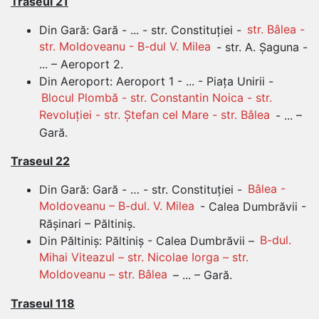
Traseul 21
Din Gară: Gară - ... - str. Constituției -
str. Bâlea -
str. Moldoveanu - B-dul V. Milea
- str. A. Șaguna -
... – Aeroport 2.
Din Aeroport: Aeroport 1 - ... - Piața Unirii -
Blocul Plombă - str. Constantin Noica - str.
Revoluției - str. Ștefan cel Mare - str. Bâlea
- ... –
Gară.
Traseul 22
Din Gară: Gară - … - str. Constituției -
Bâlea -
Moldoveanu – B-dul. V. Milea
- Calea Dumbrăvii -
Rășinari – Păltiniș.
Din Păltiniș: Păltiniș - Calea Dumbrăvii –
B-dul.
Mihai Viteazul – str. Nicolae Iorga – str.
Moldoveanu – str. Bâlea
– ... – Gară.
Traseul 118