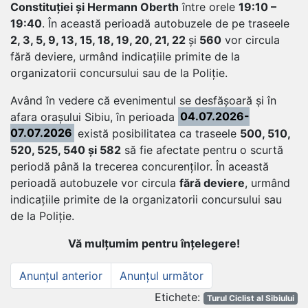
Constituției și Hermann Oberth
între orele
19:10 –
19:40
. În această perioadă autobuzele de pe traseele
2, 3, 5, 9, 13, 15, 18, 19, 20, 21, 22
și
560
vor circula
fără deviere, urmând indicațiile primite de la
organizatorii concursului sau de la Poliție.
Având în vedere că evenimentul se desfășoară și în
afara orașului Sibiu, în perioada
04.07.2026-
07.07.2026
există posibilitatea ca traseele
500, 510,
520, 525, 540 și 582
să fie afectate pentru o scurtă
periodă până la trecerea concurenților. În această
perioadă autobuzele vor circula
fără deviere
, urmând
indicațiile primite de la organizatorii concursului sau
de la Poliție.
Vă mulțumim pentru înțelegere!
Navigare
Anunțul
Anunțul
Anunțul anterior
Anunțul următor
anterior
următor
în
Et
Etichete:
Turul Ciclist al Sibiului