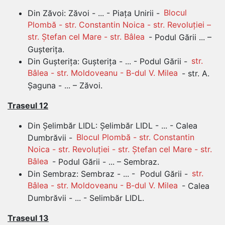
Din Zăvoi: Zăvoi - ... - Piața Unirii -
Blocul
Plombă - str. Constantin Noica - str. Revoluției –
str. Ștefan cel Mare - str. Bâlea
- Podul Gării ... –
Gușterița.
Din Gușterița: Gușterița - ... - Podul Gării -
str.
Bâlea - str. Moldoveanu - B-dul V. Milea
- str. A.
Șaguna - ... – Zăvoi.
Traseul 12
Din Șelimbăr LIDL: Șelimbăr LIDL - ... - Calea
Dumbrăvii -
Blocul Plombă - str. Constantin
Noica - str. Revoluției - str. Ștefan cel Mare - str.
Bâlea
- Podul Gării - ... – Sembraz.
Din Sembraz: Sembraz - ... - Podul Gării -
str.
Bâlea - str. Moldoveanu - B-dul V. Milea
- Calea
Dumbrăvii - ... - Selimbăr LIDL.
Traseul 13