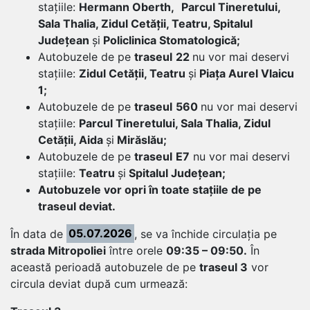
stațiile:
Hermann Oberth,
Parcul Tineretului,
Sala Thalia, Zidul Cetății, Teatru, Spitalul
Județean
și
Policlinica Stomatologică;
Autobuzele de pe
traseul
22
nu vor mai deservi
stațiile:
Zidul Cetății, Teatru
și
Piața Aurel Vlaicu
1;
Autobuzele de pe
trase
ul
560
nu vor mai deservi
stațiile:
Parcul Tineretului, Sala Thalia, Zidul
Cetății, Aida
și
Mirăslău
;
Autobuzele de pe
traseul
E7
nu vor mai deservi
stațiile:
Teatru
și
Spitalul Județean;
Autobuzele vor opri în toate stațiile de pe
traseul deviat.
În data de
05.07.2026
, se va închide circulația pe
strada Mitropoliei
între orele
09:35 – 09:50.
În
această perioadă autobuzele de pe
traseul 3
vor
circula deviat după cum urmează: