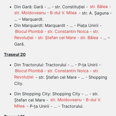
Din Gară: Gară - ... - str. Constituției -
str. Bâlea -
str. Moldoveanu - B-dul V. Milea
- str. A. Șaguna -
... – Marquardt.
Din Marquardt: Marquardt - ... - Piața Unirii -
Blocul Plombă - str. Constantin Noica - str.
Revoluției - str. Ștefan cel Mare - str. Bâlea
- ... –
Gară.
Traseul 20
Din Tractorului: Tractorului - ... - P-ța Unirii -
Blocul Plombă - str. Constantin Noica - str.
Revoluției
- str. Ștefan cel Mare - ... - Shopping
City.
Din Shopping City: Shopping City - … - str.
Ștefan cel Mare -
str. Moldoveanu - B-dul V.
Milea
- P-ța Unirii - … - Tractorului.