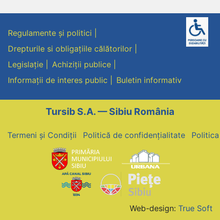
articole
Regulamente și politici
Drepturile si obligațiile călătorilor
Legislație
Achiziții publice
Informații de interes public
Buletin informativ
Tursib S.A. — Sibiu România
Termeni și Condiții
Politică de confidențialitate
Politic
Web-design:
True Soft