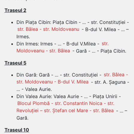
Traseul 2
Din Piața Cibin: Piața Cibin - ... - str. Constituției -
str. Bâlea - str. Moldoveanu
- B-dul V. Milea - ... –
Irmes.
Din Irmes: Irmes - ... - B-dul V.Milea -
str.
Moldoveanu - str. Bâlea
- Gară - ... - Piața Cibin.
Traseul 5
Din Gară: Gară - ... - str. Constituției -
str. Bâlea -
str. Moldoveanu - B-dul V. Milea
- str. A. Șaguna -
... - Valea Aurie.
Din Valea Aurie: Valea Aurie - ... - Piața Unirii -
Blocul Plombă - str. Constantin Noica - str.
Revoluției – str. Ștefan cel Mare - str. Bâlea
- ... –
Gară.
Traseul 10