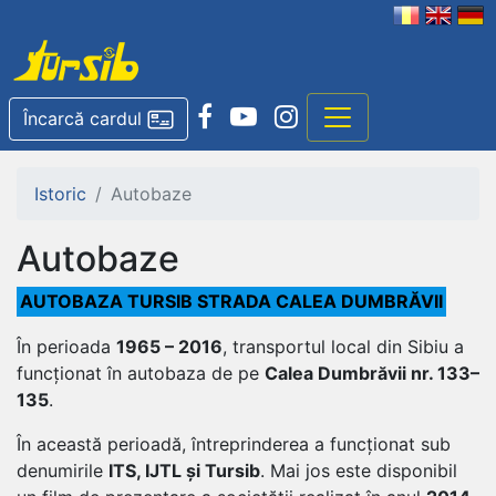
Încarcă cardul
Istoric
Autobaze
Autobaze
AUTOBAZA TURSIB STRADA CALEA DUMBRĂVII
În perioada
1965 – 2016
, transportul local din Sibiu a
funcționat în autobaza de pe
Calea Dumbrăvii nr. 133–
135
.
În această perioadă, întreprinderea a funcționat sub
denumirile
ITS, IJTL și Tursib
. Mai jos este disponibil