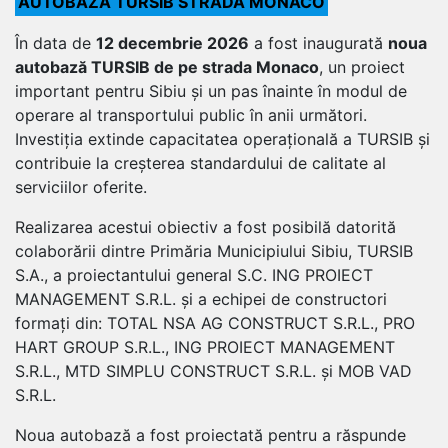
AUTOBAZA TURSIB STRADA MONACO
În data de
12 decembrie 2026
a fost inaugurată
noua
autobază TURSIB de pe strada Monaco
, un proiect
important pentru Sibiu și un pas înainte în modul de
operare al transportului public în anii următori.
Investiția extinde capacitatea operațională a TURSIB și
contribuie la creșterea standardului de calitate al
serviciilor oferite.
Realizarea acestui obiectiv a fost posibilă datorită
colaborării dintre Primăria Municipiului Sibiu, TURSIB
S.A., a proiectantului general S.C. ING PROIECT
MANAGEMENT S.R.L. și a echipei de constructori
formați din: TOTAL NSA AG CONSTRUCT S.R.L., PRO
HART GROUP S.R.L., ING PROIECT MANAGEMENT
S.R.L., MTD SIMPLU CONSTRUCT S.R.L. și MOB VAD
S.R.L.
Noua autobază a fost proiectată pentru a răspunde