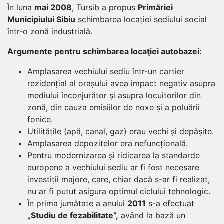
În luna
mai 2008
, Tursib a propus
Primăriei
Municipiului Sibiu
schimbarea locației sediului social
într-o zonă industrială.
Argumente pentru schimbarea locaţiei autobazei
:
Amplasarea vechiului sediu într-un cartier
rezidențial al orașului avea impact negativ asupra
mediului înconjurător și asupra locuitorilor din
zonă, din cauza emisiilor de noxe și a poluării
fonice.
Utilitățile (apă, canal, gaz) erau vechi și depășite.
Amplasarea depozitelor era nefuncțională.
Pentru modernizarea și ridicarea la standarde
europene a vechiului sediu ar fi fost necesare
investiții majore, care, chiar dacă s-ar fi realizat,
nu ar fi putut asigura optimul ciclului tehnologic.
În prima jumătate a anului
2011
s-a efectuat
„Studiu de fezabilitate”,
având la bază un