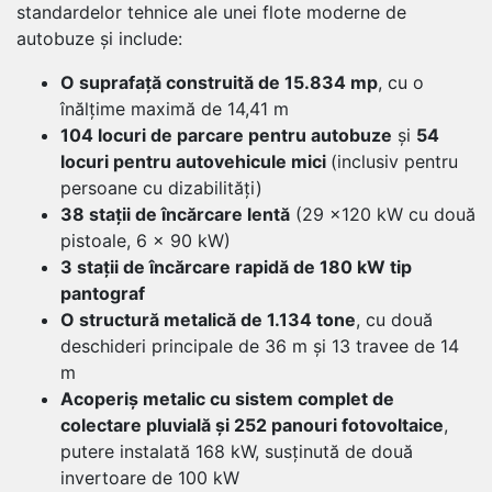
standardelor tehnice ale unei flote moderne de
autobuze și include:
O suprafață construită de 15.834 mp
, cu o
înălțime maximă de 14,41 m
104 locuri de parcare pentru autobuze
și
54
locuri pentru autovehicule mici
(inclusiv pentru
persoane cu dizabilități)
38 stații de încărcare lentă
(29 ×120 kW cu două
pistoale, 6 × 90 kW)
3 stații de încărcare rapidă de 180 kW tip
pantograf
O structură metalică de 1.134 tone
, cu două
deschideri principale de 36 m și 13 travee de 14
m
Acoperiș metalic cu sistem complet de
colectare pluvială și 252 panouri fotovoltaice
,
putere instalată 168 kW, susținută de două
invertoare de 100 kW