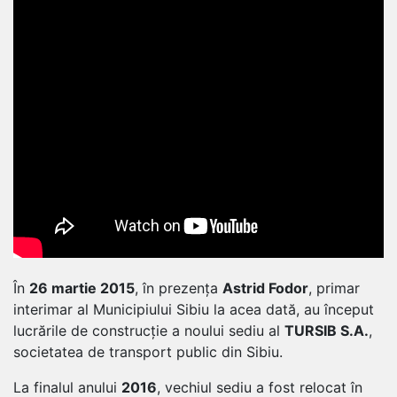
În
26 martie 2015
, în prezența
Astrid Fodor
, primar
interimar al Municipiului Sibiu la acea dată, au început
lucrările de construcție a noului sediu al
TURSIB S.A.
,
societatea de transport public din Sibiu.
La finalul anului
2016
, vechiul sediu a fost relocat în