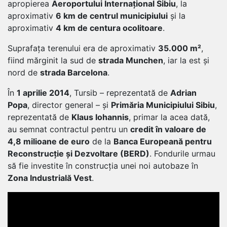
apropierea
Aeroportului Internațional Sibiu
, la
aproximativ
6 km de centrul municipiului
și la
aproximativ
4 km de centura ocolitoare
.
Suprafața terenului era de aproximativ
35.000 m²
,
fiind mărginit la sud de
strada Munchen
, iar la est și
nord de
strada Barcelona
.
În
1 aprilie 2014
, Tursib – reprezentată de
Adrian
Popa
, director general – și
Primăria Municipiului Sibiu
,
reprezentată de
Klaus Iohannis
, primar la acea dată,
au semnat contractul pentru un
credit în valoare de
4,8 milioane de euro
de la
Banca Europeană pentru
Reconstrucție și Dezvoltare (BERD)
. Fondurile urmau
să fie investite în construcția unei noi autobaze în
Zona Industrială Vest
.