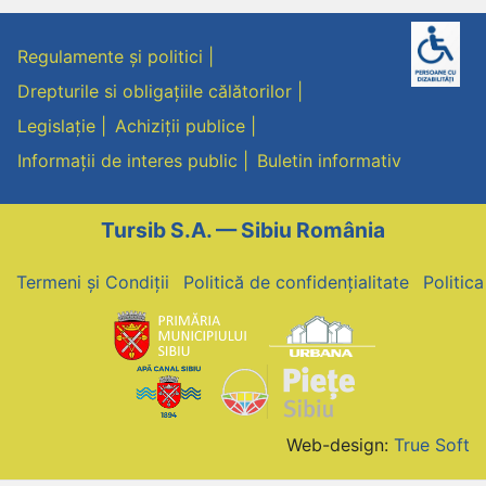
Regulamente și politici
Drepturile si obligațiile călătorilor
Legislație
Achiziții publice
Informații de interes public
Buletin informativ
Tursib S.A. — Sibiu România
Termeni și Condiții
Politică de confidențialitate
Politic
Web-design:
True Soft