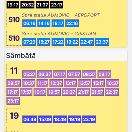
19:17
20:32
21:37
23:17
Spre stația AUMOVIO - AEROPORT
510
06:16
14:16
18:17
22:16
Spre stația AUMOVIO - CRISTIAN
510
07:29
15:27
17:22
19:22
22:47
23:37
Sâmbătă
11
05:27
06:37
07:17
07:57
08:37
09:17
09:57
10:37
11:17
12:37
13:17
13:57
15:17
16:37
17:17
17:57
19:17
19:57
20:37
21:17
21:57
22:37
23:17
19
06:49
15:09
18:49
19:19
23:19