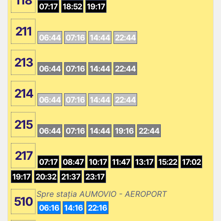
118
07:17
18:52
19:17
211
06:44
07:16
14:44
22:44
213
06:44
07:16
14:44
22:44
214
06:44
07:16
14:44
22:44
215
06:44
07:16
14:44
19:16
22:44
217
07:17
08:47
10:17
11:47
13:17
15:22
17:02
19:17
20:32
21:37
23:17
Spre stația AUMOVIO - AEROPORT
510
06:16
14:16
22:16