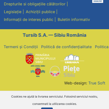
Drepturile si obligațiile călătorilor
Legislație
Achiziții publice
Informații de interes public
Buletin informativ
Tursib S.A. — Sibiu România
Termeni și Condiții
Politică de confidențialitate
Politic
Web-design:
True Soft
Cookies ne ajută la livrarea serviciului. Folosind serviciul nostru,
consemnati la utilizarea cookies.