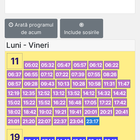
Arată programul
de acum
Include sosirile
Luni - Vineri
11
05:02
05:32
05:47
05:57
06:12
06:22
06:37
06:55
07:12
07:22
07:39
07:55
08:26
08:57
09:28
09:43
10:13
10:28
10:58
11:31
11:47
12:19
12:35
12:52
13:12
13:52
14:12
14:32
14:42
15:02
15:22
15:52
16:22
16:48
17:05
17:22
17:42
18:02
18:42
19:02
19:21
19:41
20:01
20:21
20:41
21:01
21:20
22:07
22:37
23:04
23:17
19