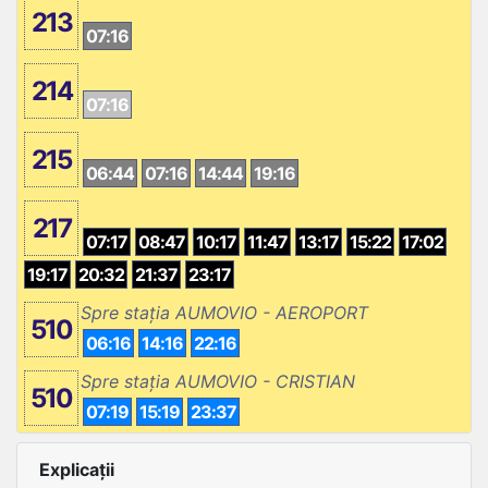
213
07:16
214
07:16
215
06:44
07:16
14:44
19:16
217
07:17
08:47
10:17
11:47
13:17
15:22
17:02
19:17
20:32
21:37
23:17
Spre stația AUMOVIO - AEROPORT
510
06:16
14:16
22:16
Spre stația AUMOVIO - CRISTIAN
510
07:19
15:19
23:37
Explicații