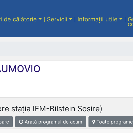
ri de călătorie
Servicii
Informații utile
G
c
UMOVIO
re stația IFM-Bilstein Sosire)
oare
Arată programul
de acum
Toate programe