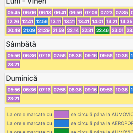
Luni - Vineri
05:45
06:06
06:18
06:41
06:56
07:09
07:23
07:35
12:26
12:41
12:56
13:11
13:21
13:41
14:01
14:21
14:35
20:49
21:09
21:29
21:59
22:14
22:31
22:46
23:01
23
Sâmbătă
05:56
06:36
07:16
07:56
08:36
09:16
09:56
10:36
1
23:21
Duminică
05:56
06:36
07:16
07:56
08:36
09:16
09:56
10:36
1
23:21
La orele marcate cu
se circulă până la AUMOVI
La orele marcate cu
se circulă până la AEROPO
La orele marcate cu
se circulă până la AUMOVIO