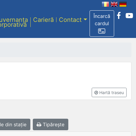
Încarcă
uvernanța
Carieră
Contact
cardul
orporativă
Hartă traseu
le
din stație
Tipărește