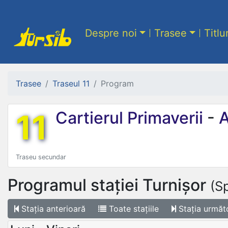
Despre noi
Trasee
Titlu
Trasee
Traseul 11
Program
11
Cartierul Primaverii
-
A
Traseu secundar
Programul stației
Turnișor
(Sp
Stația
anterioară
Toate
stațiile
Stația
următ