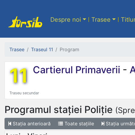
Despre noi
Trasee
Titlu
Trasee
Traseul 11
Program
11
Cartierul Primaverii
-
A
Traseu secundar
Programul stației
Poliție
(Spre
Stația
anterioară
Toate
stațiile
Stația
următ