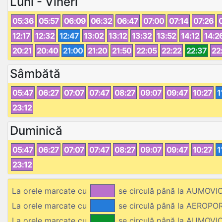
Luni - Vineri
05:36
05:57
06:09
06:32
06:47
07:00
07:14
07:26
12:17
12:32
12:47
13:02
13:12
13:32
13:52
14:12
14:2
20:21
20:40
21:00
21:20
21:50
22:05
22:22
22:37
22
Sâmbătă
05:47
06:27
07:07
07:47
08:27
09:07
09:47
10:27
1
23:12
Duminică
05:47
06:27
07:07
07:47
08:27
09:07
09:47
10:27
1
23:12
La orele marcate cu
se circulă până la AUMOVI
La orele marcate cu
se circulă până la AEROPO
La orele marcate cu
se circulă până la AUMOVIO