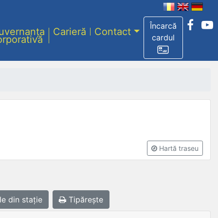
Încarcă
uvernanța
Carieră
Contact
cardul
orporativă
Hartă traseu
le
din stație
Tipărește