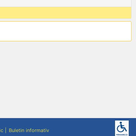
ic
Buletin informativ