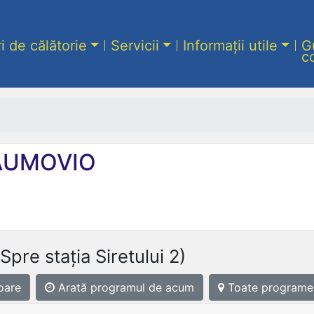
ri de călătorie
Servicii
Informații utile
G
c
UMOVIO
(Spre stația Siretului 2)
oare
Arată programul
de acum
Toate programe