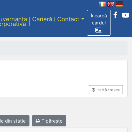
Încarcă
uvernanța
Carieră
Contact
cardul
orporativă
Hartă traseu
le
din stație
Tipărește