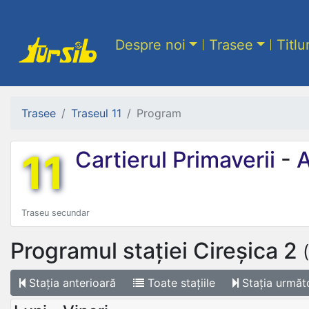
Despre noi
Trasee
Titlu
Trasee
Traseul 11
Program
11
Cartierul Primaverii
-
A
Traseu secundar
Programul stației
Cireșica 2
Stația
anterioară
Toate
stațiile
Stația
următ