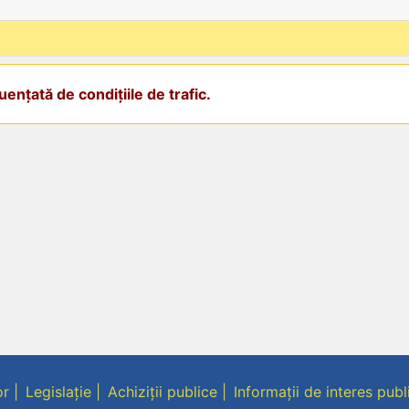
ențată de condițiile de trafic.
or
Legislație
Achiziții publice
Informații de interes publ