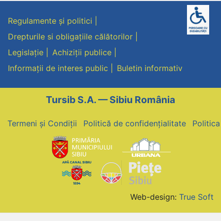
Regulamente și politici
Drepturile si obligațiile călătorilor
Legislație
Achiziții publice
Informații de interes public
Buletin informativ
Tursib S.A. — Sibiu România
Termeni și Condiții
Politică de confidențialitate
Politic
Web-design:
True Soft