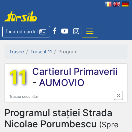
Încarcă cardul
Trasee
Traseul 11
Program
11
Cartierul Primaverii
-
AUMOVIO
Traseu secundar
Programul stației
Strada
Nicolae Porumbescu
(Spre