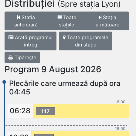
Distribuției
(Spre stația Lyon)
Stația
Toate
Stația
anterioară
stațiile
următoare
Arată programul
Toate programele
întreg
din stație
Tipărește
Program 9 August 2026
Plecările care urmează după ora
04:45
6:00
06:28
117
18:00