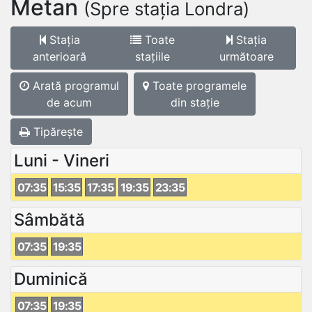
Metan
(Spre stația Londra)
Stația
Toate
Stația
anterioară
stațiile
următoare
Arată programul
Toate programele
de acum
din stație
Tipărește
Luni - Vineri
07:35
15:35
17:35
19:35
23:35
Sâmbătă
07:35
19:35
Duminică
07:35
19:35