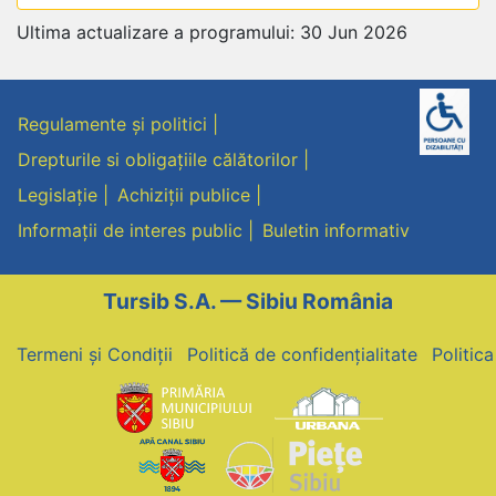
Ultima actualizare a programului: 30 Jun 2026
Regulamente și politici
Drepturile si obligațiile călătorilor
Legislație
Achiziții publice
Informații de interes public
Buletin informativ
Tursib S.A. — Sibiu România
Termeni și Condiții
Politică de confidențialitate
Politic