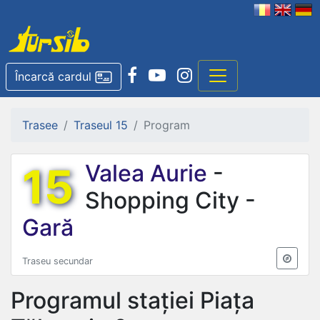
Încarcă cardul
Trasee
Traseul 15
Program
15
Valea Aurie
-
Shopping City -
Gară
Traseu secundar
Programul stației
Piața