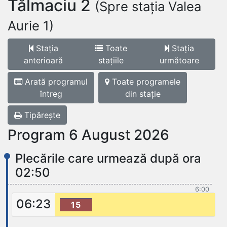
Tălmaciu 2
(Spre stația Valea
Aurie 1)
Stația
Toate
Stația
anterioară
stațiile
următoare
Arată programul
Toate programele
întreg
din stație
Tipărește
Program 6 August 2026
Plecările care urmează după ora
02:50
6:00
06:23
15