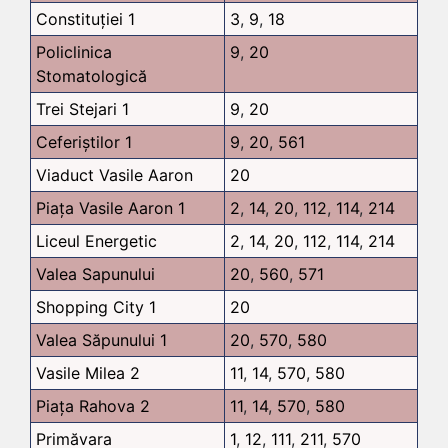
Constituției 1
3
,
9
,
18
Policlinica
9
,
20
Stomatologică
Trei Stejari 1
9
,
20
Ceferiștilor 1
9
,
20
,
561
Viaduct Vasile Aaron
20
Piața Vasile Aaron 1
2
,
14
,
20
,
112
,
114
,
214
Liceul Energetic
2
,
14
,
20
,
112
,
114
,
214
Valea Sapunului
20
,
560
,
571
Shopping City 1
20
Valea Săpunului 1
20
,
570
,
580
Vasile Milea 2
11
,
14
,
570
,
580
Piața Rahova 2
11
,
14
,
570
,
580
Primăvara
1
,
12
,
111
,
211
,
570