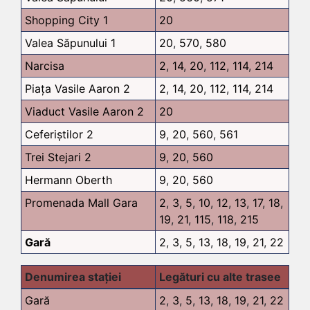
Shopping City 1
20
Valea Săpunului 1
20
,
570
,
580
Narcisa
2
,
14
,
20
,
112
,
114
,
214
Piața Vasile Aaron 2
2
,
14
,
20
,
112
,
114
,
214
Viaduct Vasile Aaron 2
20
Ceferiștilor 2
9
,
20
,
560
,
561
Trei Stejari 2
9
,
20
,
560
Hermann Oberth
9
,
20
,
560
Promenada Mall Gara
2
,
3
,
5
,
10
,
12
,
13
,
17
,
18
,
19
,
21
,
115
,
118
,
215
Gară
2
,
3
,
5
,
13
,
18
,
19
,
21
,
22
Denumirea stației
Legături cu alte trasee
Gară
2
,
3
,
5
,
13
,
18
,
19
,
21
,
22