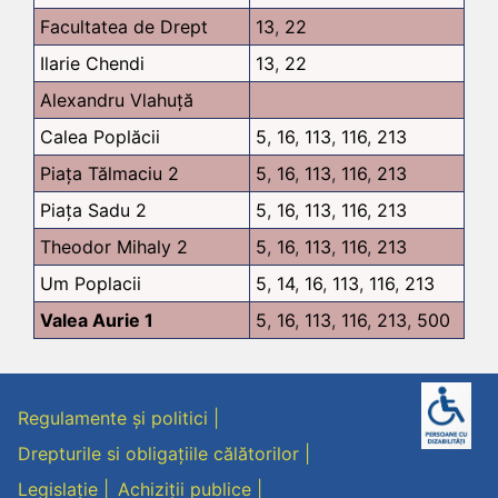
Facultatea de Drept
13
,
22
Ilarie Chendi
13
,
22
Alexandru Vlahuță
Calea Poplăcii
5
,
16
,
113
,
116
,
213
Piața Tălmaciu 2
5
,
16
,
113
,
116
,
213
Piața Sadu 2
5
,
16
,
113
,
116
,
213
Theodor Mihaly 2
5
,
16
,
113
,
116
,
213
Um Poplacii
5
,
14
,
16
,
113
,
116
,
213
Valea Aurie 1
5
,
16
,
113
,
116
,
213
,
500
Regulamente și politici
Drepturile si obligațiile călătorilor
Legislație
Achiziții publice