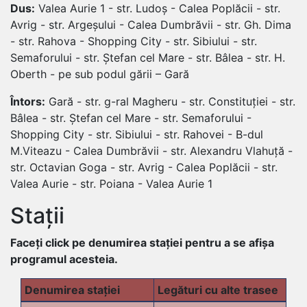
Dus:
Valea Aurie 1 - str. Ludoș - Calea Poplăcii - str.
Avrig - str. Argeșului - Calea Dumbrăvii - str. Gh. Dima
- str. Rahova - Shopping City - str. Sibiului - str.
Semaforului - str. Ștefan cel Mare - str. Bâlea - str. H.
Oberth - pe sub podul gării – Gară
Întors:
Gară - str. g-ral Magheru - str. Constituției - str.
Bâlea - str. Ștefan cel Mare - str. Semaforului -
Shopping City - str. Sibiului - str. Rahovei - B-dul
M.Viteazu - Calea Dumbrăvii - str. Alexandru Vlahuță -
str. Octavian Goga - str. Avrig - Calea Poplăcii - str.
Valea Aurie - str. Poiana - Valea Aurie 1
Stații
Faceți click pe denumirea stației pentru a se afișa
programul acesteia.
Denumirea stației
Legături cu alte trasee