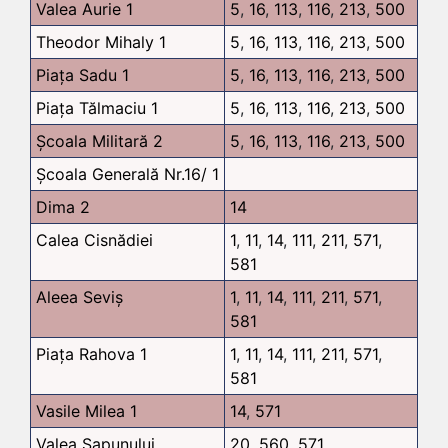
Valea Aurie 1
5
,
16
,
113
,
116
,
213
,
500
Theodor Mihaly 1
5
,
16
,
113
,
116
,
213
,
500
Piața Sadu 1
5
,
16
,
113
,
116
,
213
,
500
Piața Tălmaciu 1
5
,
16
,
113
,
116
,
213
,
500
Școala Militară 2
5
,
16
,
113
,
116
,
213
,
500
Școala Generală Nr.16/ 1
Dima 2
14
Calea Cisnădiei
1
,
11
,
14
,
111
,
211
,
571
,
581
Aleea Seviș
1
,
11
,
14
,
111
,
211
,
571
,
581
Piața Rahova 1
1
,
11
,
14
,
111
,
211
,
571
,
581
Vasile Milea 1
14
,
571
Valea Sapunului
20
,
560
,
571