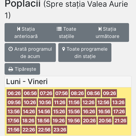
Poplacii
(Spre stația Valea Aurie
1)
Stația
Toate
Stația
anterioară
stațiile
următoare
Arată programul
Toate programele
de acum
din stație
Tipărește
Luni - Vineri
06:26
06:56
07:26
07:56
08:26
08:56
09:26
09:56
10:26
10:56
11:26
11:56
12:26
12:56
13:26
13:56
14:26
14:56
15:26
15:56
16:26
16:56
17:26
17:56
18:26
18:56
19:26
19:56
20:26
20:56
21:26
21:56
22:26
22:56
23:26