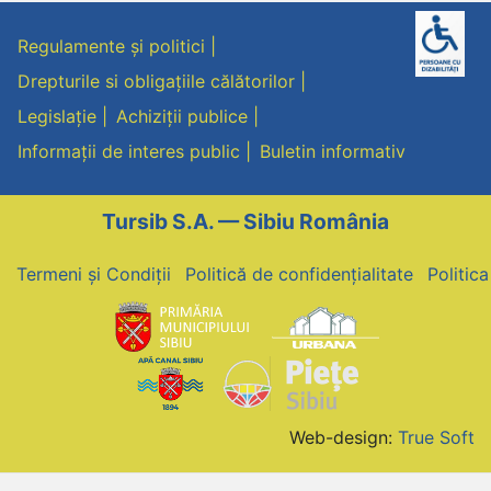
Regulamente și politici
Drepturile si obligațiile călătorilor
Legislație
Achiziții publice
Informații de interes public
Buletin informativ
Tursib S.A. — Sibiu România
Termeni și Condiții
Politică de confidențialitate
Politic
Web-design:
True Soft