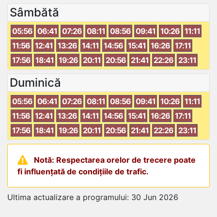
Sâmbătă
05:56
06:41
07:26
08:11
08:56
09:41
10:26
11:11
11:56
12:41
13:26
14:11
14:56
15:41
16:26
17:11
17:56
18:41
19:26
20:11
20:56
21:41
22:26
23:11
Duminică
05:56
06:41
07:26
08:11
08:56
09:41
10:26
11:11
11:56
12:41
13:26
14:11
14:56
15:41
16:26
17:11
17:56
18:41
19:26
20:11
20:56
21:41
22:26
23:11
Notă: Respectarea orelor de trecere poate
fi influențată de condițiile de trafic.
Ultima actualizare a programului: 30 Jun 2026