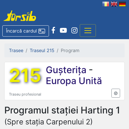
Încarcă cardul
Trasee
Traseul 215
Program
215
Gușterița
-
Europa Unită
Traseu profesional
Programul stației
Harting 1
(Spre stația Carpenului 2)