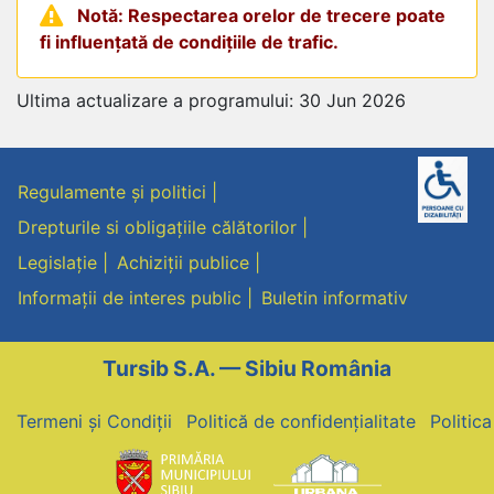
Notă: Respectarea orelor de trecere poate
fi influențată de condițiile de trafic.
Ultima actualizare a programului: 30 Jun 2026
Regulamente și politici
Drepturile si obligațiile călătorilor
Legislație
Achiziții publice
Informații de interes public
Buletin informativ
Tursib S.A. — Sibiu România
Termeni și Condiții
Politică de confidențialitate
Politic