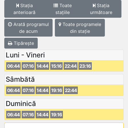
Stația
Toate
Stația
anterioară
stațiile
următoare
Arată programul
Toate programele
de acum
din stație
Tipărește
Luni - Vineri
06:44
07:16
14:44
15:16
22:44
23:16
Sâmbătă
06:44
07:16
14:44
19:16
22:44
Duminică
06:44
07:16
14:44
19:16