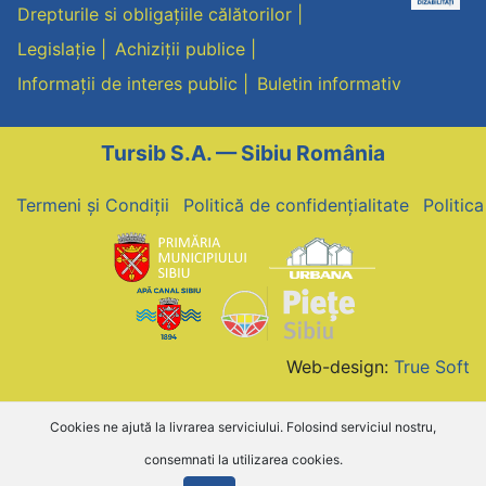
Drepturile si obligațiile călătorilor
Legislație
Achiziții publice
Informații de interes public
Buletin informativ
Tursib S.A. — Sibiu România
Termeni și Condiții
Politică de confidențialitate
Politic
Web-design:
True Soft
Cookies ne ajută la livrarea serviciului. Folosind serviciul nostru,
consemnati la utilizarea cookies.