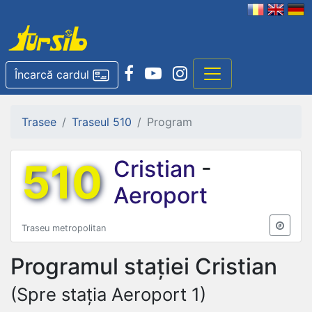
Încarcă cardul
Trasee
Traseul 510
Program
510
Cristian
-
Aeroport
Traseu metropolitan
Programul stației
Cristian
(Spre stația Aeroport 1)