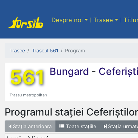
Despre noi
Trasee
Titlu
Trasee
Traseul 561
Program
561
Bungard
-
Ceferiști
Traseu metropolitan
Programul stației
Ceferiștilor
Stația
anterioară
Toate
stațiile
Stația
următ