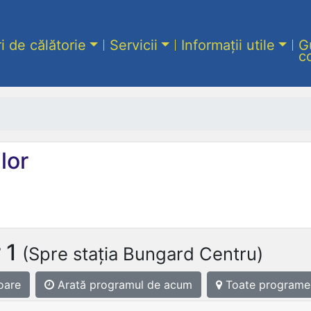
ri de călătorie
Servicii
Informații utile
G
c
lor
 1
(Spre stația Bungard Centru)
oare
Arată programul
de acum
Toate programe