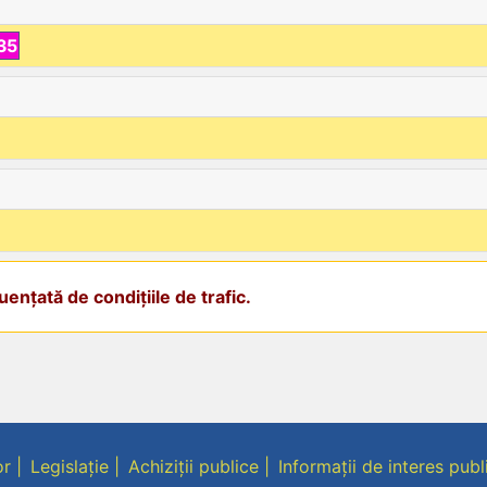
35
ențată de condițiile de trafic.
or
Legislație
Achiziții publice
Informații de interes publ