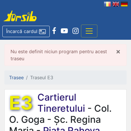
Încarcă cardul
×
Nu este definit niciun program pentru acest
traseu
Trasee
Traseul E3
E3
Cartierul
Tineretului
- Col.
O. Goga - Șc. Regina
Maria -
Piața Rahova