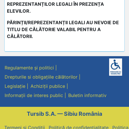
REPREZENTANȚILOR LEGALI ÎN PREZENȚA
ELEVILOR.
PĂRINȚII/REPREZENTANȚII LEGALI AU NEVOIE DE
TITLU DE CĂLĂTORIE VALABIL PENTRU A
CĂLĂTORII.
Regulamente și politici
Drepturile si obligațiile călătorilor
Legislație
Achiziții publice
Informații de interes public
Buletin informativ
Tursib S.A. — Sibiu România
Termeni și Condiții
Politică de confidențialitate
Politic