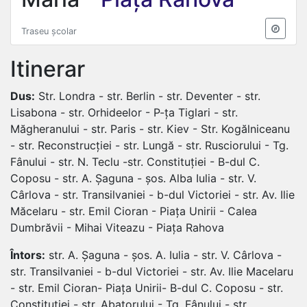
Traseu școlar
Itinerar
Dus:
Str. Londra - str. Berlin - str. Deventer - str.
Lisabona - str. Orhideelor - P-ța Tiglari - str.
Măgheranului - str. Paris - str. Kiev - Str. Kogălniceanu
- str. Reconstrucției - str. Lungă - str. Rusciorului - Tg.
Fânului - str. N. Teclu -str. Constituției - B-dul C.
Coposu - str. A. Șaguna - șos. Alba Iulia - str. V.
Cârlova - str. Transilvaniei - b-dul Victoriei - str. Av. Ilie
Măcelaru - str. Emil Cioran - Piața Unirii - Calea
Dumbrăvii - Mihai Viteazu - Piața Rahova
Întors:
str. A. Șaguna - șos. A. Iulia - str. V. Cârlova -
str. Transilvaniei - b-dul Victoriei - str. Av. Ilie Macelaru
- str. Emil Cioran- Piața Unirii- B-dul C. Coposu - str.
Constituției - str. Abatorului - Tg. Fânului - str.