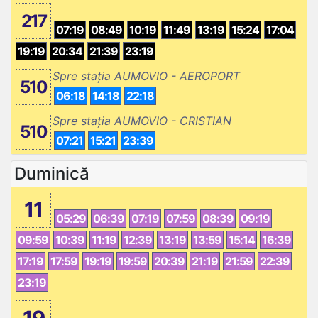
217
07:19
08:49
10:19
11:49
13:19
15:24
17:04
19:19
20:34
21:39
23:19
Spre stația AUMOVIO - AEROPORT
510
06:18
14:18
22:18
Spre stația AUMOVIO - CRISTIAN
510
07:21
15:21
23:39
Duminică
11
05:29
06:39
07:19
07:59
08:39
09:19
09:59
10:39
11:19
12:39
13:19
13:59
15:14
16:39
17:19
17:59
19:19
19:59
20:39
21:19
21:59
22:39
23:19