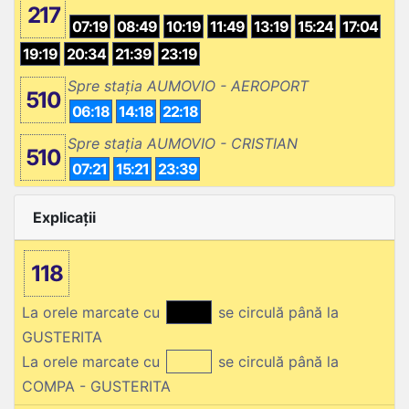
217
07:19
08:49
10:19
11:49
13:19
15:24
17:04
19:19
20:34
21:39
23:19
Spre stația AUMOVIO - AEROPORT
510
06:18
14:18
22:18
Spre stația AUMOVIO - CRISTIAN
510
07:21
15:21
23:39
Explicații
118
La orele marcate cu
se circulă până la
GUSTERITA
La orele marcate cu
se circulă până la
COMPA - GUSTERITA