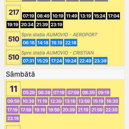
217
07:19
08:49
10:19
11:49
13:19
15:24
17:04
19:19
20:34
21:39
23:19
Spre stația AUMOVIO - AEROPORT
510
06:18
14:18
18:19
22:18
Spre stația AUMOVIO - CRISTIAN
510
07:31
15:29
17:24
19:24
22:49
23:39
Sâmbătă
11
05:29
06:39
07:19
07:59
08:39
09:19
09:59
10:39
11:19
12:39
13:19
13:59
15:19
16:39
17:19
17:59
19:19
19:59
20:39
21:19
21:59
22:39
23:19