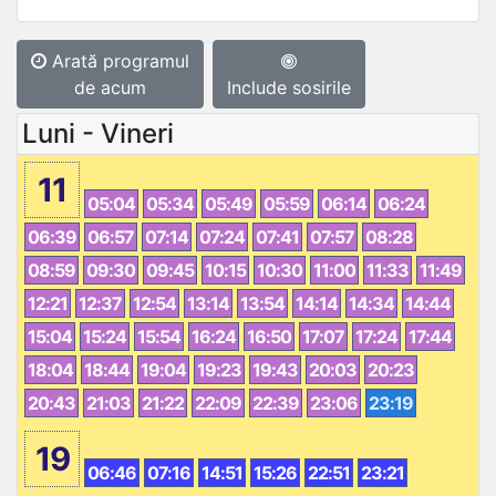
Arată programul
de acum
Include sosirile
Luni - Vineri
11
05:04
05:34
05:49
05:59
06:14
06:24
06:39
06:57
07:14
07:24
07:41
07:57
08:28
08:59
09:30
09:45
10:15
10:30
11:00
11:33
11:49
12:21
12:37
12:54
13:14
13:54
14:14
14:34
14:44
15:04
15:24
15:54
16:24
16:50
17:07
17:24
17:44
18:04
18:44
19:04
19:23
19:43
20:03
20:23
20:43
21:03
21:22
22:09
22:39
23:06
23:19
19
06:46
07:16
14:51
15:26
22:51
23:21