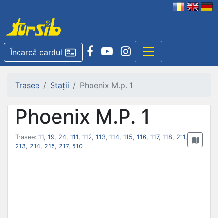
Încarcă cardul
Trasee
Stații
Phoenix M.p. 1
Phoenix M.P. 1
Trasee:
11
,
19
,
24
,
111
,
112
,
113
,
114
,
115
,
116
,
117
,
118
,
211
,
213
,
214
,
215
,
217
,
510