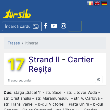
Încarcă cardul
Trasee
Itinerar
17
Ștrand II
-
Cartier
Reșița
Traseu secundar
Dus:
staţia „Săcel 1” - str. Săcel - str. Litovoi Vodă -
str. Cristianului – str. Maramureșului – str. V. Cârlova -
str. Transilvaniei – b-dul Victoriei – Piața Unirii - b-dul
Coposu - Calea Gușteriței - str. Viitorului - Cartier