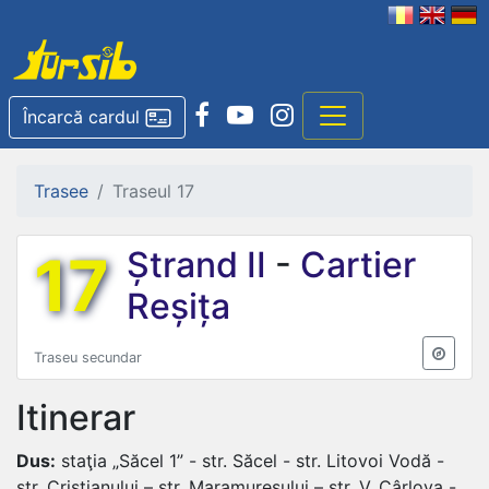
Încarcă cardul
Trasee
Traseul 17
17
Ștrand II
-
Cartier
Reșița
Traseu secundar
Itinerar
Dus:
staţia „Săcel 1” - str. Săcel - str. Litovoi Vodă -
str. Cristianului – str. Maramureșului – str. V. Cârlova -