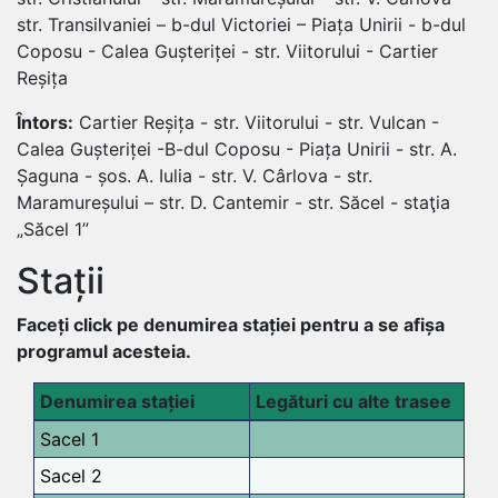
str. Transilvaniei – b-dul Victoriei – Piața Unirii - b-dul
Coposu - Calea Gușteriței - str. Viitorului - Cartier
Reșița
Întors:
Cartier Reșița - str. Viitorului - str. Vulcan -
Calea Gușteriței -B-dul Coposu - Piața Unirii - str. A.
Șaguna - șos. A. Iulia - str. V. Cârlova - str.
Maramureșului – str. D. Cantemir - str. Săcel - staţia
„Săcel 1”
Stații
Faceți click pe denumirea stației pentru a se afișa
programul acesteia.
Denumirea stației
Legături cu alte trasee
Sacel 1
Sacel 2