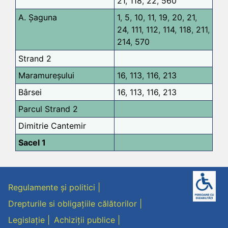
21
,
118
,
22
,
560
A. Șaguna
1
,
5
,
10
,
11
,
19
,
20
,
21
,
24
,
111
,
112
,
114
,
118
,
211
,
214
,
570
Strand 2
Maramureșului
16
,
113
,
116
,
213
Bârsei
16
,
113
,
116
,
213
Parcul Strand 2
Dimitrie Cantemir
Sacel 1
Regulamente și politici
Drepturile si obligațiile călătorilor
Legislație
Achiziții publice