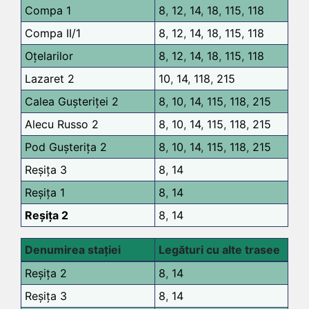
Compa 1
8
,
12
,
14
,
18
,
115
,
118
Compa II/1
8
,
12
,
14
,
18
,
115
,
118
Oțelarilor
8
,
12
,
14
,
18
,
115
,
118
Lazaret 2
10
,
14
,
118
,
215
Calea Gușteriței 2
8
,
10
,
14
,
115
,
118
,
215
Alecu Russo 2
8
,
10
,
14
,
115
,
118
,
215
Pod Gușterița 2
8
,
10
,
14
,
115
,
118
,
215
Reșița 3
8
,
14
Reșița 1
8
,
14
Reșița 2
8
,
14
Denumirea stației
Legături cu alte trasee
Reșița 2
8
,
14
Reșița 3
8
,
14