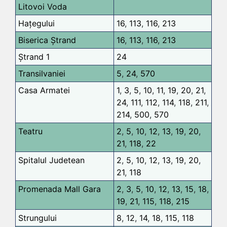
Litovoi Voda
Hațegului
16
,
113
,
116
,
213
Biserica Ștrand
16
,
113
,
116
,
213
Ștrand 1
24
Transilvaniei
5
,
24
,
570
Casa Armatei
1
,
3
,
5
,
10
,
11
,
19
,
20
,
21
,
24
,
111
,
112
,
114
,
118
,
211
,
214
,
500
,
570
Teatru
2
,
5
,
10
,
12
,
13
,
19
,
20
,
21
,
118
,
22
Spitalul Judetean
2
,
5
,
10
,
12
,
13
,
19
,
20
,
21
,
118
Promenada Mall Gara
2
,
3
,
5
,
10
,
12
,
13
,
15
,
18
,
19
,
21
,
115
,
118
,
215
Strungului
8
,
12
,
14
,
18
,
115
,
118