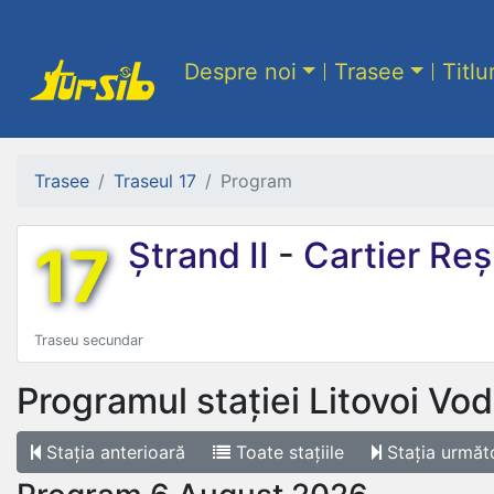
Despre noi
Trasee
Titlu
Trasee
Traseul 17
Program
17
Ștrand II
-
Cartier Reș
Traseu secundar
Programul stației
Litovoi Vo
Stația
anterioară
Toate
stațiile
Stația
următ