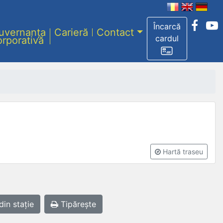
Încarcă
uvernanța
Carieră
Contact
cardul
orporativă
Hartă traseu
din stație
Tipărește