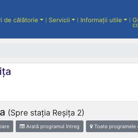
ri de călătorie
Servicii
Informații utile
G
c
ița
da
(Spre stația Reșița 2)
oare
Arată programul
întreg
Toate programele