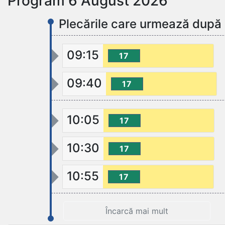
Program 6 August 2026
Plecările care urmează după
09:15
17
09:40
17
10:05
17
10:30
17
10:55
17
Încarcă mai mult