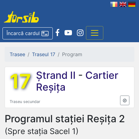
Încarcă cardul
Trasee
Traseul 17
Program
17
Ștrand II
-
Cartier
Reșița
Traseu secundar
Programul stației
Reșița 2
(Spre stația Sacel 1)