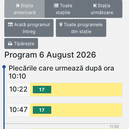
Stația
Toate
Stația
anterioară
stațiile
următoare
Arată programul
Toate programele
întreg
din stație
Tipărește
Program 6 August 2026
Plecările care urmează după ora
10:10
10:22
17
10:47
17
11:00