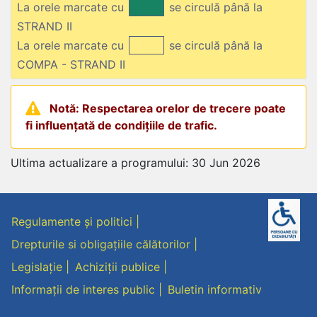
La orele marcate cu
se circulă până la
STRAND II
La orele marcate cu
se circulă până la
COMPA - STRAND II
Notă: Respectarea orelor de trecere poate
fi influențată de condițiile de trafic.
Ultima actualizare a programului: 30 Jun 2026
Regulamente și politici
Drepturile si obligațiile călătorilor
Legislație
Achiziții publice
Informații de interes public
Buletin informativ